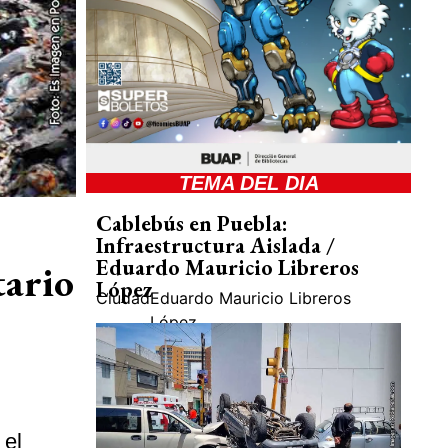
TEMA DEL DIA
Cablebús en Puebla:
Infraestructura Aislada /
Eduardo Mauricio Libreros
tario
López
Ciudad
Eduardo Mauricio Libreros
López
 el