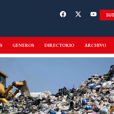
SUS
EMAS
AUTORES
GENEROS
DIRECTORIO
ARCH
S
GENEROS
DIRECTORIO
ARCHIVO