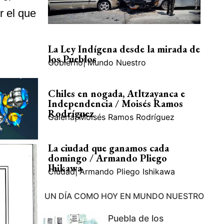
r el que
La Ley Indígena desde la mirada de
los Pueblos
Gobierno
|
Mundo Nuestro
Chiles en nogada, Atltzayanca e
Independencia / Moisés Ramos
Rodríguez
Galería
|
Moisés Ramos Rodríguez
La ciudad que ganamos cada
domingo / Armando Pliego
Ihikawa
Ciudad
|
Armando Pliego Ishikawa
UN DÍA COMO HOY EN MUNDO NUESTRO
Puebla de los