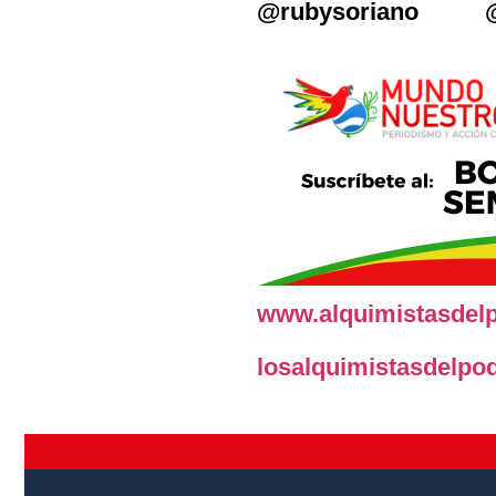
@rubysoriano @
www.alquimistasdel
losalquimistasdelp