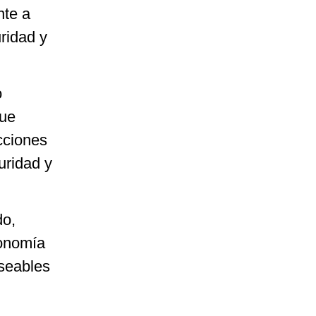
nte a
ridad y
o
que
cciones
uridad y
do,
tonomía
eseables