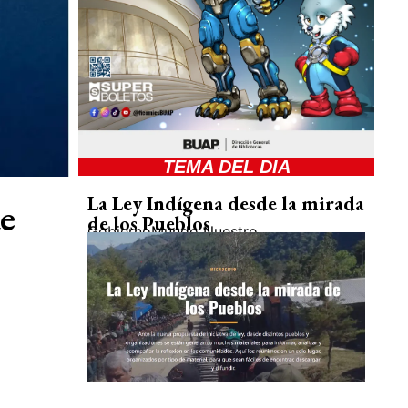
TEMA DEL DIA
La Ley Indígena desde la mirada
e
de los Pueblos
Gobierno
Mundo Nuestro