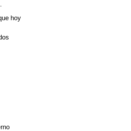
.
que hoy
dos
erno