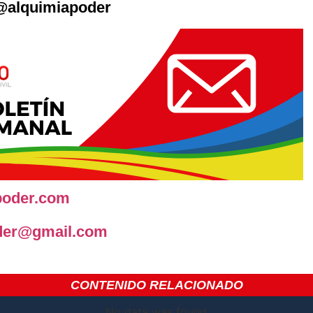
alquimiapoder
poder.com
oder@gmail.com
CONTENIDO RELACIONADO
No data was found