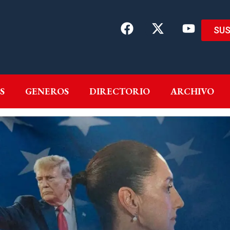
SUS
EMAS
AUTORES
GENEROS
DIRECTORIO
ARCH
S
GENEROS
DIRECTORIO
ARCHIVO