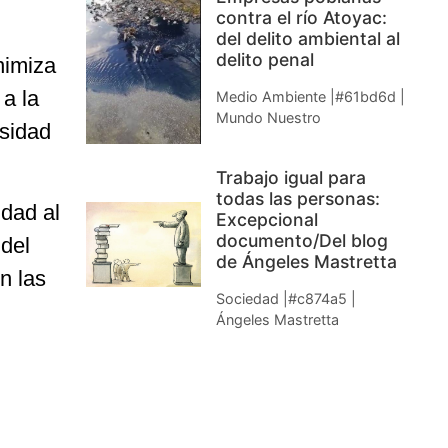
contra el río Atoyac:
del delito ambiental al
delito penal
nimiza
 a la
Medio Ambiente |#61bd6d |
Mundo Nuestro
rsidad
Trabajo igual para
todas las personas:
idad al
Excepcional
documento/Del blog
 del
de Ángeles Mastretta
n las
Sociedad |#c874a5 |
Ángeles Mastretta