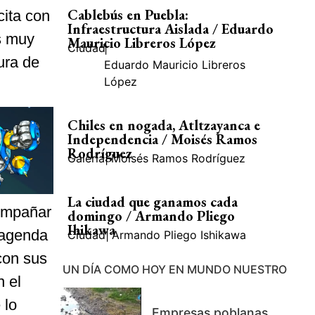
Cablebús en Puebla:
cita con
Infraestructura Aislada / Eduardo
s muy
Mauricio Libreros López
Ciudad
|
ura de
Eduardo Mauricio Libreros
López
Chiles en nogada, Atltzayanca e
Independencia / Moisés Ramos
Rodríguez
Galería
|
Moisés Ramos Rodríguez
La ciudad que ganamos cada
compañar
domingo / Armando Pliego
Ihikawa
 agenda
Ciudad
|
Armando Pliego Ishikawa
con sus
UN DÍA COMO HOY EN MUNDO NUESTRO
n el
 lo
Empresas poblanas