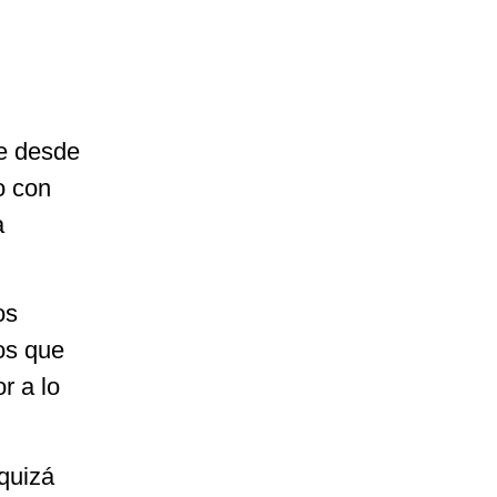
ue desde
o con
a
os
os que
r a lo
quizá