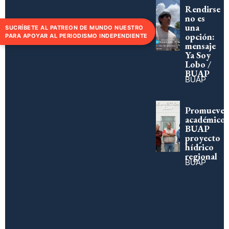
Rendirse
no es
una
SUCRÍBETE AL PATREON DE MUNDO NUESTRO
opción:
PARA APOYAR AL PERIODISMO INDEPENDIENTE
mensaje
Ya Soy
Lobo /
BUAP
BUAP
Promueve
académico
BUAP
proyecto
hídrico
regional
BUAP