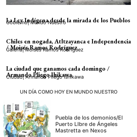
La Ley Indígena desde la mirada de los Pueblos
Gobierno
|
Mundo Nuestro
Chiles en nogada, Atltzayanca e Independencia
/ Moisés Ramos Rodríguez
Galería
|
Moisés Ramos Rodríguez
La ciudad que ganamos cada domingo /
Armando Pliego Ihikawa
Ciudad
|
Armando Pliego Ishikawa
UN DÍA COMO HOY EN MUNDO NUESTRO
Puebla de los demonios/El
Puerto LIbre de Ángeles
Mastretta en Nexos