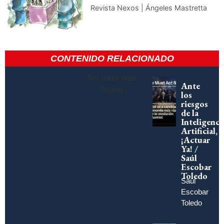
Revista Nexos | Ángeles Mastretta
CONTENIDO RELACIONADO
No data was
Ante
found
los
riesgos
de la
Inteligenci
Artificial,
¡Actuar
Ya! /
Saúl
Escobar
Toledo
Saúl
Escobar
Toledo