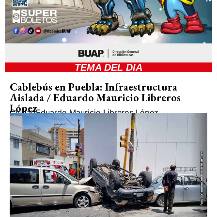
TEMA DEL DIA
Cablebús en Puebla: Infraestructura
Aislada / Eduardo Mauricio Libreros
López
Ciudad
Eduardo Mauricio Libreros López