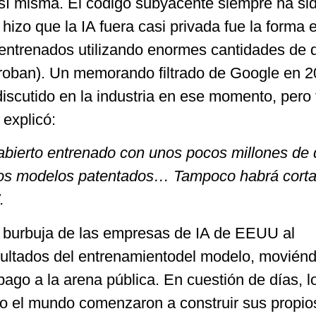
 sí misma. El código subyacente siempre ha si
 hizo que la IA fuera casi privada fue la forma 
entrenados utilizando enormes cantidades de 
 roban). Un memorando filtrado de Google en 2
iscutido en la industria en ese momento, pero
 explicó:
abierto entrenado con unos pocos millones de 
 los modelos patentados… Tampoco habrá cort
.
 burbuja de las empresas de IA de EEUU al
sultados del entrenamientodel modelo, movién
ago a la arena pública. En cuestión de días, l
do el mundo comenzaron a construir sus propio