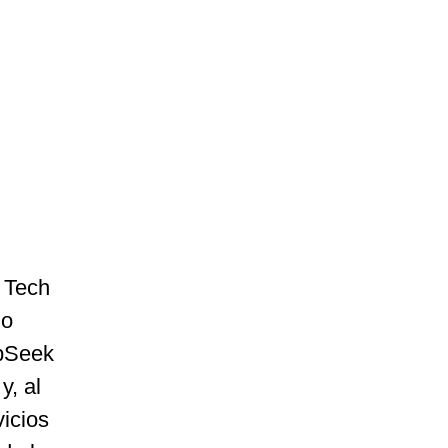
g Tech
mo
epSeek
y, al
vicios