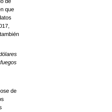
do de
en que
datos
017,
 también
dólares
afuegos
dose de
os
s