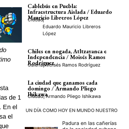
Cablebús en Puebla:
Infraestructura Aislada / Eduardo
Mauricio Libreros López
Ciudad
|
Eduardo Mauricio Libreros
López
ido
Chiles en nogada, Atltzayanca e
Independencia / Moisés Ramos
timo
Rodríguez
Galería
|
Moisés Ramos Rodríguez
La ciudad que ganamos cada
esta
domingo / Armando Pliego
Ihikawa
Ciudad
|
Armando Pliego Ishikawa
das de 1
. En el
UN DÍA COMO HOY EN MUNDO NUESTRO
sa el
Padura en las cañerías
 que