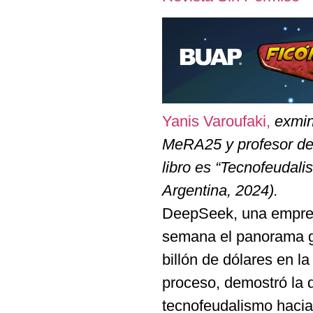
Yanis Varoufaki,
exmin
MeRA25 y profesor de
libro es “Tecnofeudali
Argentina, 2024).
DeepSeek, una empresa 
semana el panorama gl
billón de dólares en 
proceso, demostró la d
tecnofeudalismo hacia 