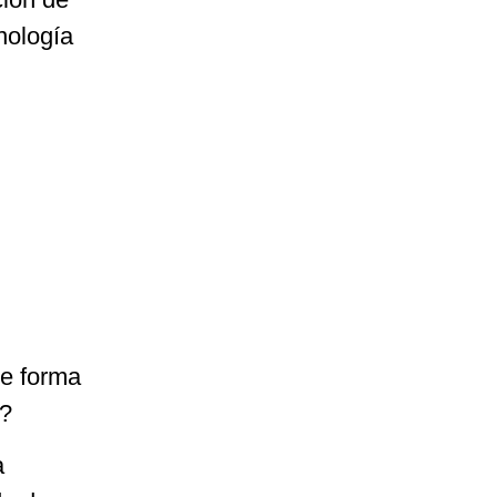
nología
de forma
s?
a