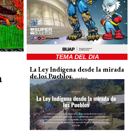
TEMA DEL DIA
La Ley Indígena desde la mirada
a
de los Pueblos
Gobierno
Mundo Nuestro