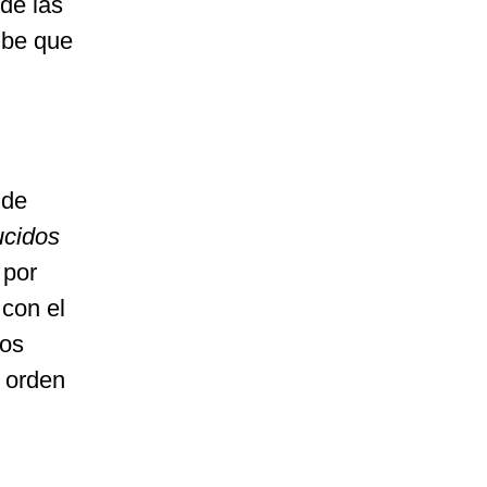
de las
ube que
 de
ucidos
 por
con el
ios
o orden