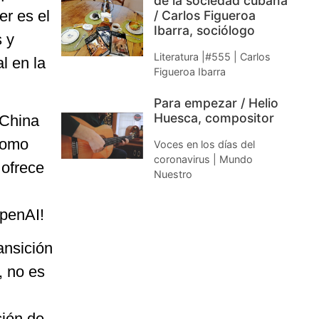
de la sociedad cubana
er es el
/ Carlos Figueroa
Ibarra, sociólogo
 y
Literatura |#555 | Carlos
l en la
Figueroa Ibarra
Para empezar / Helio
Huesca, compositor
 China
como
Voces en los días del
coronavirus | Mundo
ofrece
Nuestro
OpenAI!
ansición
, no es
ción de