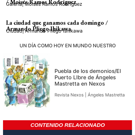
/ Moisés Ramos Rodríguez
Galería
|
Moisés Ramos Rodríguez
La ciudad que ganamos cada domingo /
Armando Pliego Ihikawa
Ciudad
|
Armando Pliego Ishikawa
UN DÍA COMO HOY EN MUNDO NUESTRO
Puebla de los demonios/El
Puerto LIbre de Ángeles
Mastretta en Nexos
Revista Nexos | Ángeles Mastretta
CONTENIDO RELACIONADO