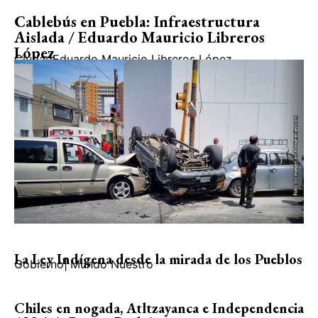
Cablebús en Puebla: Infraestructura
Aislada / Eduardo Mauricio Libreros
López
Ciudad
Eduardo Mauricio Libreros López
La Ley Indígena desde la mirada de los Pueblos
Gobierno
|
Mundo Nuestro
Chiles en nogada, Atltzayanca e Independencia