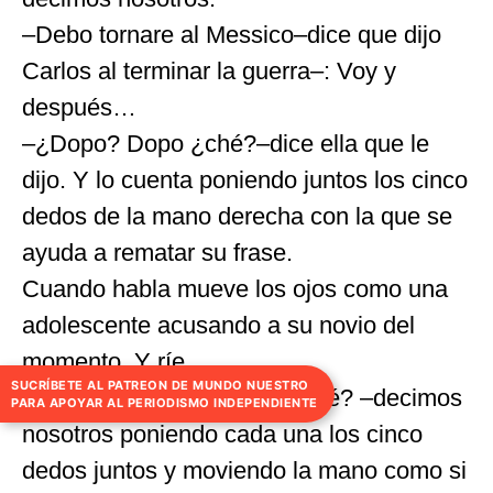
–Debo tornare al Messico–dice que dijo
Carlos al terminar la guerra–: Voy y
después…
–¿Dopo? Dopo ¿ché?–dice ella que le
dijo. Y lo cuenta poniendo juntos los cinco
dedos de la mano derecha con la que se
ayuda a rematar su frase.
Cuando habla mueve los ojos como una
adolescente acusando a su novio del
momento. Y ríe.
SUCRÍBETE AL PATREON DE MUNDO NUESTRO
–Después ¿qué? ¿Doppo ché? –decimos
PARA APOYAR AL PERIODISMO INDEPENDIENTE
nosotros poniendo cada una los cinco
dedos juntos y moviendo la mano como si