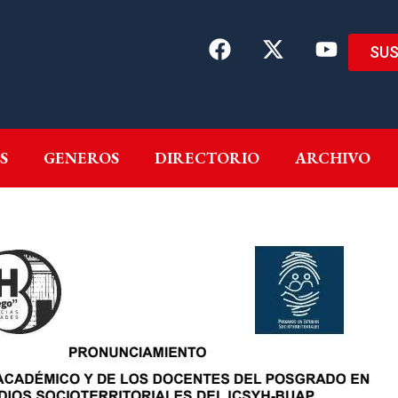
SUS
EMAS
AUTORES
GENEROS
DIRECTORIO
ARCH
S
GENEROS
DIRECTORIO
ARCHIVO