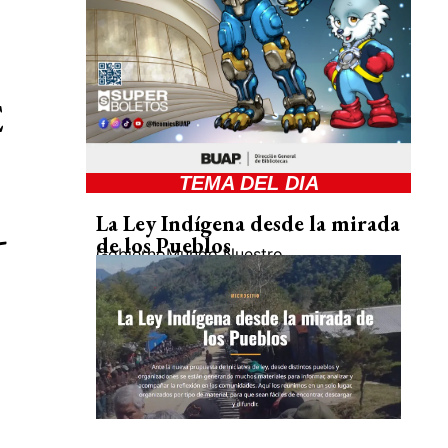
É
TEMA DEL DIA
La Ley Indígena desde la mirada
-
de los Pueblos
Gobierno
Mundo Nuestro