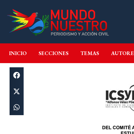
INICIO
SECCIONES
T
INICIO
SECCIONES
TEMAS
AUTORE