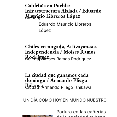
Cablebús en Puebla:
Infraestructura Aislada / Eduardo
Mauricio Libreros López
Ciudad
|
Eduardo Mauricio Libreros
López
Chiles en nogada, Atltzayanca e
Independencia / Moisés Ramos
Rodríguez
Galería
|
Moisés Ramos Rodríguez
La ciudad que ganamos cada
domingo / Armando Pliego
Ihikawa
Ciudad
|
Armando Pliego Ishikawa
UN DÍA COMO HOY EN MUNDO NUESTRO
Padura en las cañerías