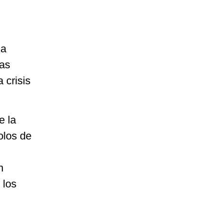
la
Las
 crisis
e la
olos de
n
 los