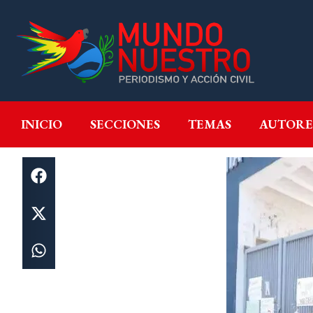
INICIO
SECCIONES
T
INICIO
SECCIONES
TEMAS
AUTORE