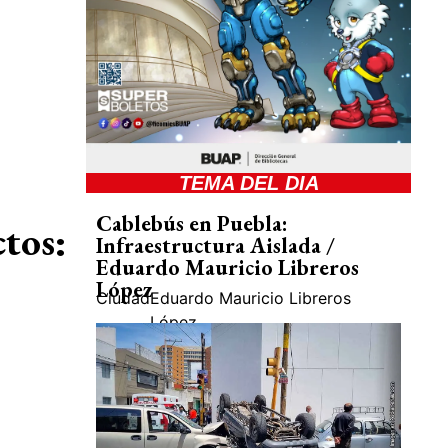
TEMA DEL DIA
Cablebús en Puebla:
ctos:
Infraestructura Aislada /
Eduardo Mauricio Libreros
López
Ciudad
Eduardo Mauricio Libreros
López