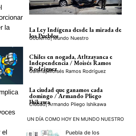
l
orcionar
r la
La Ley Indígena desde la mirada de
los Pueblos
Gobierno
|
Mundo Nuestro
Chiles en nogada, Atltzayanca e
Independencia / Moisés Ramos
Rodríguez
Galería
|
Moisés Ramos Rodríguez
La ciudad que ganamos cada
implica
domingo / Armando Pliego
Ihikawa
Ciudad
|
Armando Pliego Ishikawa
voces
UN DÍA COMO HOY EN MUNDO NUESTRO
 el
Puebla de los