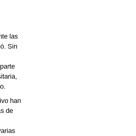
nte las
ó. Sin
 parte
taria,
o.
tivo han
as de
varias