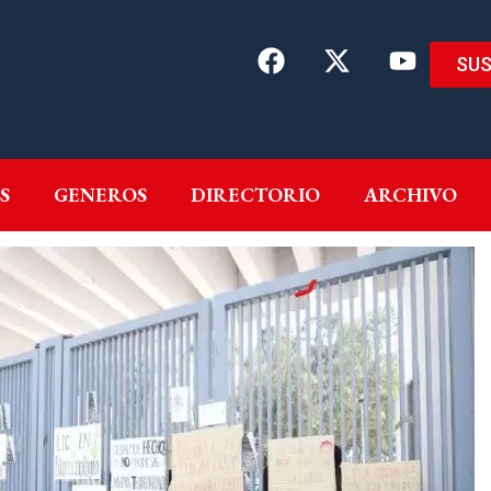
SUS
EMAS
AUTORES
GENEROS
DIRECTORIO
ARCH
S
GENEROS
DIRECTORIO
ARCHIVO