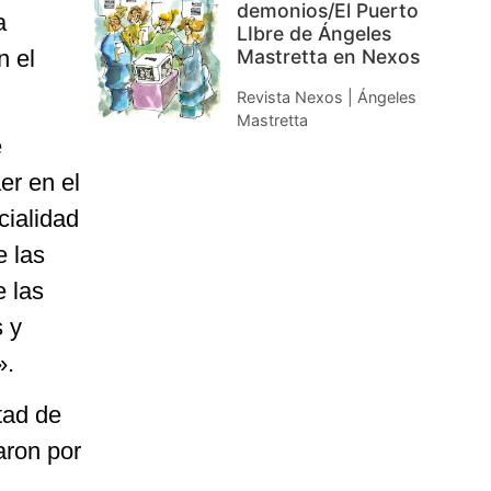
demonios/El Puerto
a
LIbre de Ángeles
n el
Mastretta en Nexos
Revista Nexos | Ángeles
Mastretta
e
er en el
cialidad
e las
e las
s y
».
tad de
aron por