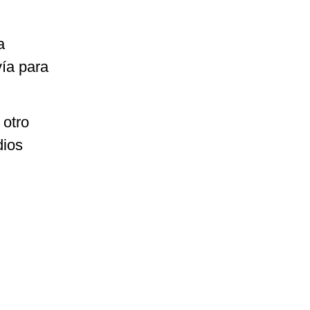
a
vía para
 otro
dios