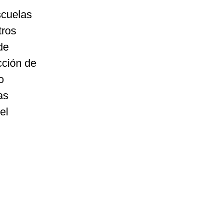
scuelas
tros
de
cción de
o
as
el