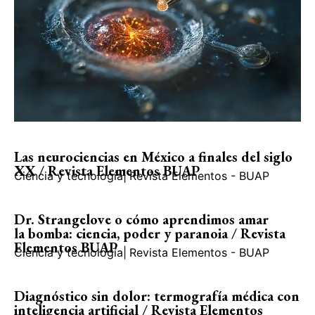
Las neurociencias en México a finales del siglo
XX / Revista Elementos BUAP
Ciencia y tecnología
|
Revista Elementos - BUAP
Dr. Strangelove o cómo aprendimos amar
la bomba: ciencia, poder y paranoia / Revista
Elementos BUAP
Ciencia y tecnología
|
Revista Elementos - BUAP
Diagnóstico sin dolor: termografía médica con
inteligencia artificial / Revista Elementos