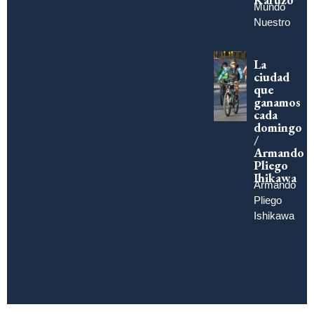
Mundo
Nuestro
La
ciudad
que
ganamos
cada
domingo
/
Armando
Pliego
Ihikawa
Armando
Pliego
Ishikawa