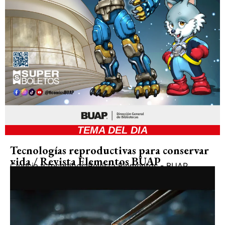
TEMA DEL DIA
Tecnologías reproductivas para conservar
vida / Revista Elementos BUAP
Ciencia y tecnología
Revista Elementos - BUAP