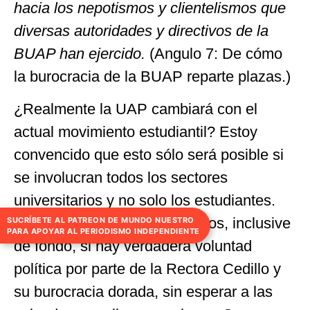
hacia los nepotismos y clientelismos que
diversas autoridades y directivos de la
BUAP han ejercido.
(Angulo 7: De cómo
la burocracia de la BUAP reparte plazas.)
¿Realmente la UAP cambiará con el
actual movimiento estudiantil? Estoy
convencido que esto sólo será posible si
se involucran todos los sectores
universitarios y no solo los estudiantes.
Se pueden ir haciendo cambios, inclusive
SUCRÍBETE AL PATREON DE MUNDO NUESTRO
PARA APOYAR AL PERIODISMO INDEPENDIENTE
de fondo, si hay verdadera voluntad
política por parte de la Rectora Cedillo y
su burocracia dorada, sin esperar a las