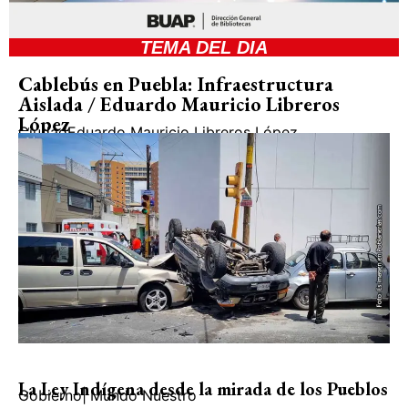
TEMA DEL DIA
Cablebús en Puebla: Infraestructura
Aislada / Eduardo Mauricio Libreros
López
Ciudad
Eduardo Mauricio Libreros López
La Ley Indígena desde la mirada de los Pueblos
Gobierno
|
Mundo Nuestro