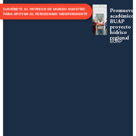
Promueve
SUCRÍBETE AL PATREON DE MUNDO NUESTRO
PARA APOYAR AL PERIODISMO INDEPENDIENTE
académico
BUAP
proyecto
hídrico
regional
BUAP