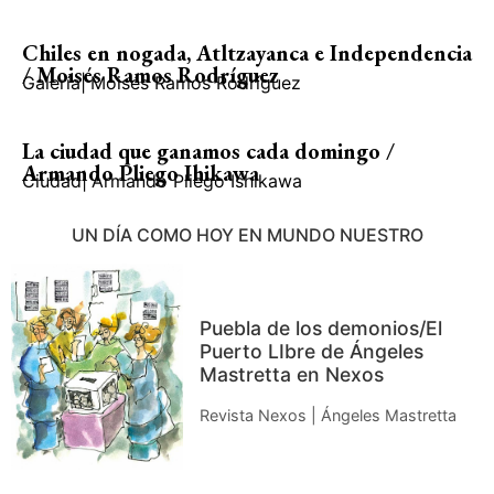
Chiles en nogada, Atltzayanca e Independencia
/ Moisés Ramos Rodríguez
Galería
|
Moisés Ramos Rodríguez
La ciudad que ganamos cada domingo /
Armando Pliego Ihikawa
Ciudad
|
Armando Pliego Ishikawa
UN DÍA COMO HOY EN MUNDO NUESTRO
Puebla de los demonios/El
Puerto LIbre de Ángeles
Mastretta en Nexos
Revista Nexos | Ángeles Mastretta