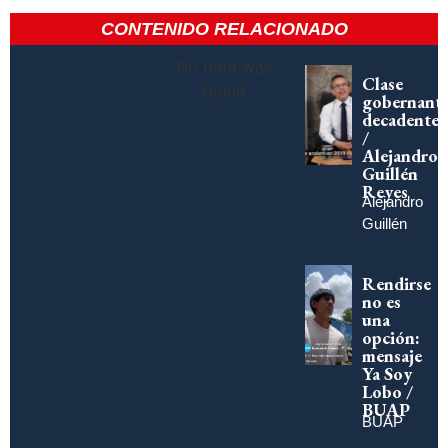
CONTENIDO RELACIONADO
No data was
Clase
found
gobernant
decadente
/
Alejandro
Guillén
Reyes
Alejandro
Guillén
Rendirse
no es
una
opción:
mensaje
Ya Soy
Lobo /
BUAP
BUAP