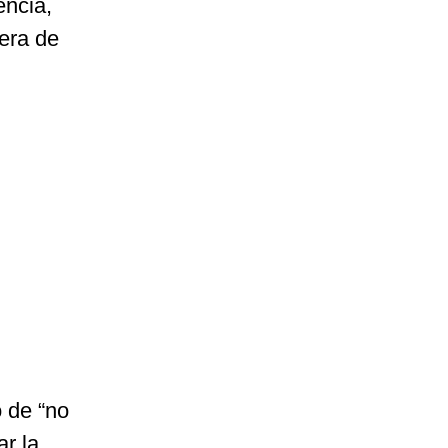
encia,
nera de
o de “no
ar la