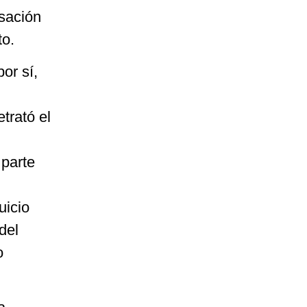
usación
to.
or sí,
trató el
 parte
uicio
del
o