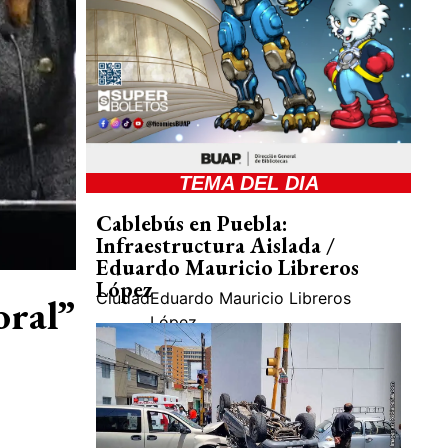
TEMA DEL DIA
Cablebús en Puebla:
Infraestructura Aislada /
Eduardo Mauricio Libreros
López
Ciudad
Eduardo Mauricio Libreros
oral”
López