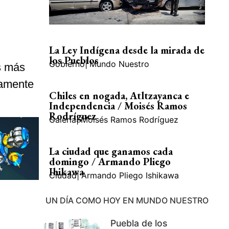
La Ley Indígena desde la mirada de
los Pueblos
Gobierno
|
Mundo Nuestro
s más
damente
Chiles en nogada, Atltzayanca e
Independencia / Moisés Ramos
Rodríguez
Galería
|
Moisés Ramos Rodríguez
La ciudad que ganamos cada
domingo / Armando Pliego
Ihikawa
Ciudad
|
Armando Pliego Ishikawa
UN DÍA COMO HOY EN MUNDO NUESTRO
Puebla de los