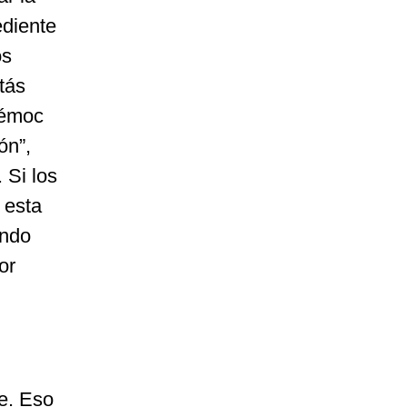
ediente
os
tás
témoc
ón”,
 Si los
 esta
endo
or
e. Eso