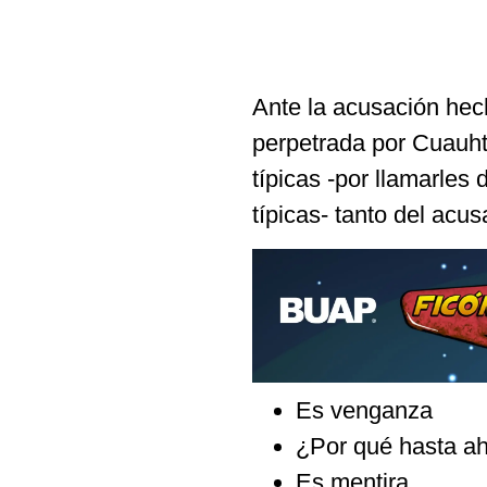
Ante la acusación hech
perpetrada por Cuauh
típicas -por llamarle
típicas- tanto del acu
Es venganza
¿Por qué hasta ah
Es mentira