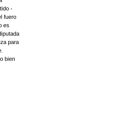
a
ido -
l fuero
o es
 diputada
nza para
e.
o bien