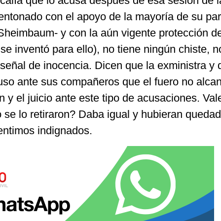
scalía que lo acusa después de esa sesión de l
entonado con el apoyo de la mayoría de su part
 Sheimbaum- y con la aún vigente protección de
se inventó para ello), no tiene ningún chiste, n
i señal de inocencia. Dicen que la exministra y
so ante sus compañeros que el fuero no alca
n y el juicio ante este tipo de acusaciones. Val
 se lo retiraron? Daba igual y hubieran quedad
entimos indignados.