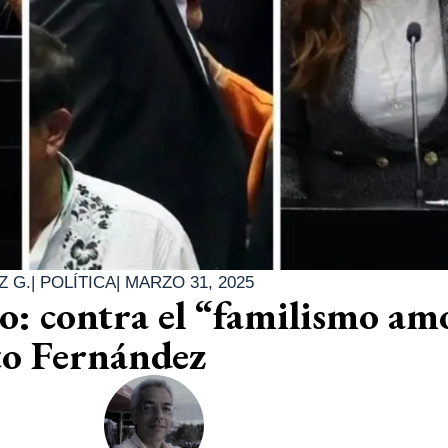
Z G.
|
POLÍTICA
|
MARZO 31, 2025
ro: contra el “familismo am
to Fernández