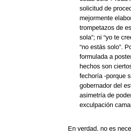
solicitud de proce
mejormente elabor
trompetazos de es
sola”; ni “yo te 
“no estás solo”. P
formulada a poster
hechos son ciertos
fechoría -porque s
gobernador del est
asimetría de poder
exculpación camara
En verdad, no es nece