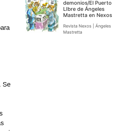
demonios/El Puerto
LIbre de Ángeles
Mastretta en Nexos
Revista Nexos | Ángeles
para
Mastretta
. Se
s
as