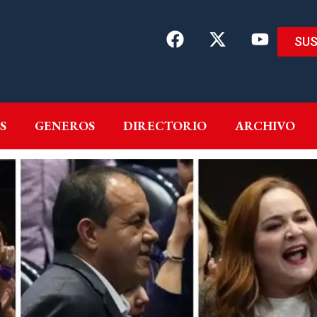
SUS
EMAS
AUTORES
GENEROS
DIRECTORIO
ARCH
S
GENEROS
DIRECTORIO
ARCHIVO