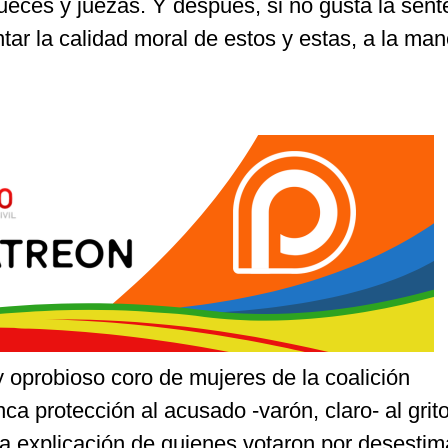
 jueces y juezas. Y después, si no gusta la sent
ar la calidad moral de estos y estas, a la ma
 oprobioso coro de mujeres de la coalición
ca protección al acusado -varón, claro- al grit
la explicación de quienes votaron por desestim