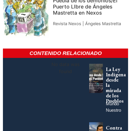
Puebla de los demonios/El
Puerto LIbre de Ángeles
Mastretta en Nexos
Revista Nexos | Ángeles Mastretta
CONTENIDO RELACIONADO
No data was
La Ley
found
Indígena
desde
la
mirada
de los
Pueblos
Mundo
Nuestro
Contra