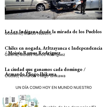
La Ley Indígena desde la mirada de los Pueblos
Gobierno
|
Mundo Nuestro
Chiles en nogada, Atltzayanca e Independencia
/ Moisés Ramos Rodríguez
Galería
|
Moisés Ramos Rodríguez
La ciudad que ganamos cada domingo /
Armando Pliego Ihikawa
Ciudad
|
Armando Pliego Ishikawa
UN DÍA COMO HOY EN MUNDO NUESTRO