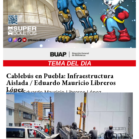
TEMA DEL DIA
Cablebús en Puebla: Infraestructura
Aislada / Eduardo Mauricio Libreros
López
Ciudad
Eduardo Mauricio Libreros López