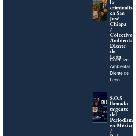
la
criminaliza
en San
José
Chiapa
/
Colectivo
Ambiental
Diente
de
León
Colectivo
Ambiental
Diente de
León
S.O.S
llamado
urgente
del
Periodismo
en México
/