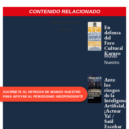
CONTENIDO RELACIONADO
No data was
En
found
defensa
del
Foro
Cultural
Karuzo
Mundo
Nuestro
Ante
los
riesgos
SUCRÍBETE AL PATREON DE MUNDO NUESTRO
de la
PARA APOYAR AL PERIODISMO INDEPENDIENTE
Inteligenci
Artificial,
¡Actuar
Ya! /
Saúl
Escobar