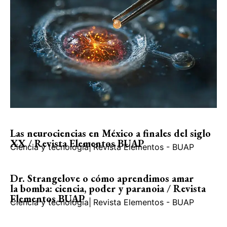
Las neurociencias en México a finales del siglo
XX / Revista Elementos BUAP
Ciencia y tecnología
|
Revista Elementos - BUAP
Dr. Strangelove o cómo aprendimos amar
la bomba: ciencia, poder y paranoia / Revista
Elementos BUAP
Ciencia y tecnología
|
Revista Elementos - BUAP