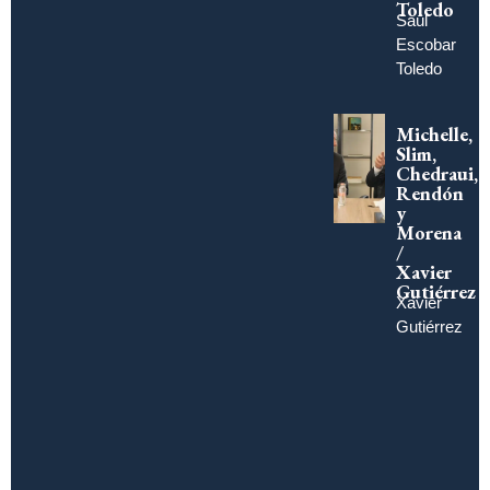
Toledo
Saúl
Escobar
Toledo
Michelle,
Slim,
Chedraui,
Rendón
y
Morena
/
Xavier
Gutiérrez
Xavier
Gutiérrez