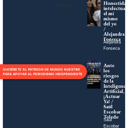
Honestida
found
intelectual:
el mí
mismo
del yo
/
Alejandra
Fonseca
Alejandra
Fonseca
Ante
los
SUCRÍBETE AL PATREON DE MUNDO NUESTRO
PARA APOYAR AL PERIODISMO INDEPENDIENTE
riesgos
de la
Inteligenci
Artificial,
¡Actuar
Ya! /
Saúl
Escobar
Toledo
Saúl
Escobar