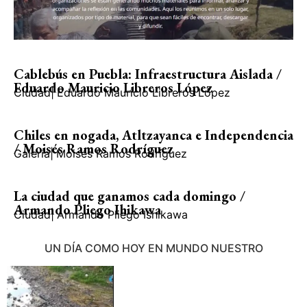
Cablebús en Puebla: Infraestructura Aislada /
Eduardo Mauricio Libreros López
Ciudad
|
Eduardo Mauricio Libreros López
Chiles en nogada, Atltzayanca e Independencia
/ Moisés Ramos Rodríguez
Galería
|
Moisés Ramos Rodríguez
La ciudad que ganamos cada domingo /
Armando Pliego Ihikawa
Ciudad
|
Armando Pliego Ishikawa
UN DÍA COMO HOY EN MUNDO NUESTRO