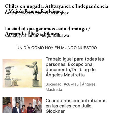
Chiles en nogada, Atltzayanca e Independencia
/ Moisés Ramos Rodríguez
Galería
|
Moisés Ramos Rodríguez
La ciudad que ganamos cada domingo /
Armando Pliego Ihikawa
Ciudad
|
Armando Pliego Ishikawa
UN DÍA COMO HOY EN MUNDO NUESTRO
Trabajo igual para todas las
personas: Excepcional
documento/Del blog de
Ángeles Mastretta
Sociedad |#c874a5 | Ángeles
Mastretta
Cuando nos encontrábamos
en las calles con Julio
Glockner