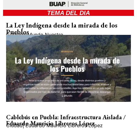
TEMA DEL DIA
La Ley Indígena desde la mirada de los
Pueblos
Gobierno
Mundo Nuestro
Cablebús en Puebla: Infraestructura Aislada /
Eduardo Mauricio Libreros López
Ciudad
|
Eduardo Mauricio Libreros López