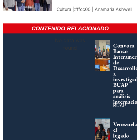
Cultura |#ffcc00 | Anamaría Ashwell
CONTENIDO RELACIONADO
No data was
Convoca
found
Banco
Interameri
de
Desarrollo
a
investigad
BUAP
para
análisis
internacion
BUAP
Venezuela,
el
legado