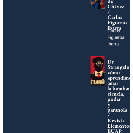
de
Chávez
/
Carlos
Figueroa
Ibarra
Carlos
Figueroa
Ibarra
Dr.
Strangelov
cómo
aprendimo
amar
la bomba:
ciencia,
poder
y
paranoia
/
Revista
Elementos
BUAP