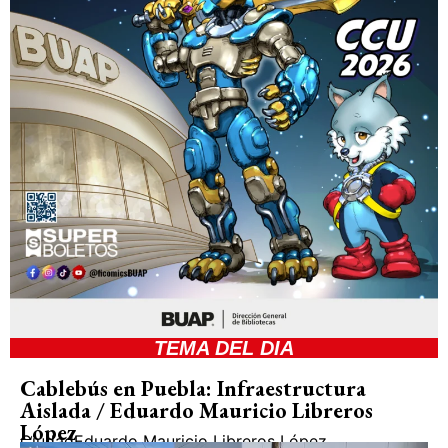
TEMA DEL DIA
Cablebús en Puebla: Infraestructura
Aislada / Eduardo Mauricio Libreros
López
Ciudad
Eduardo Mauricio Libreros López