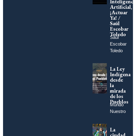
Inteligenci
Artificial,
¡Actuar
Ya! /
Saúl
Escobar
Toledo
Saúl
Escobar
Toledo
La Ley
Indígena
desde
la
mirada
de los
Pueblos
Mundo
Nuestro
La
ciudad