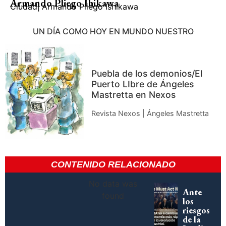
Armando Pliego Ihikawa
Ciudad
|
Armando Pliego Ishikawa
UN DÍA COMO HOY EN MUNDO NUESTRO
Puebla de los demonios/El
Puerto LIbre de Ángeles
Mastretta en Nexos
Revista Nexos | Ángeles Mastretta
CONTENIDO RELACIONADO
No data was
Ante
found
los
riesgos
de la