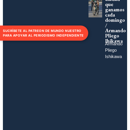
que
ganamos
cada
domingo
/
Armando
SUCRÍBETE AL PATREON DE MUNDO NUESTRO
Pliego
PARA APOYAR AL PERIODISMO INDEPENDIENTE
Ihikawa
Armando
Pliego
Ishikawa