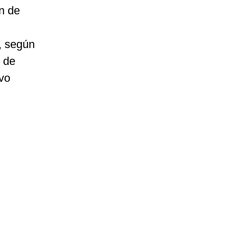
ón de
, según
o de
vo