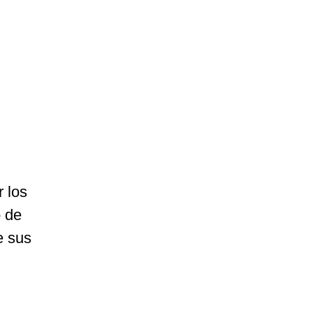
r los
o de
e sus