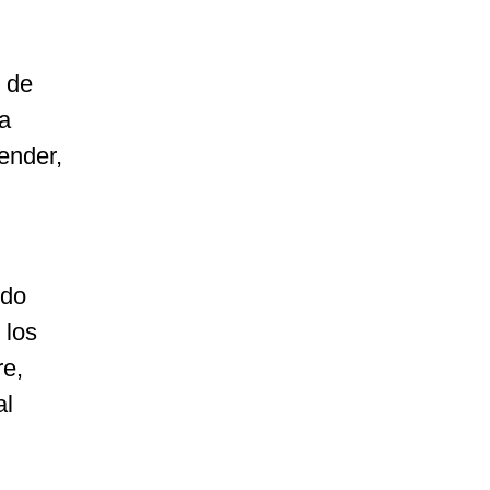
l de
na
ender,
odo
 los
re,
al