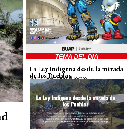
TEMA DEL DIA
La Ley Indígena desde la mirada
de los Pueblos
Gobierno
Mundo Nuestro
ad