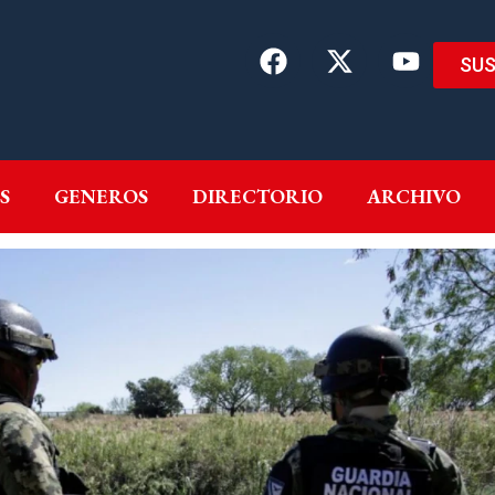
SUS
EMAS
AUTORES
GENEROS
DIRECTORIO
ARCH
S
GENEROS
DIRECTORIO
ARCHIVO