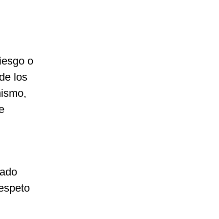
riesgo o
de los
mismo,
e
tado
respeto