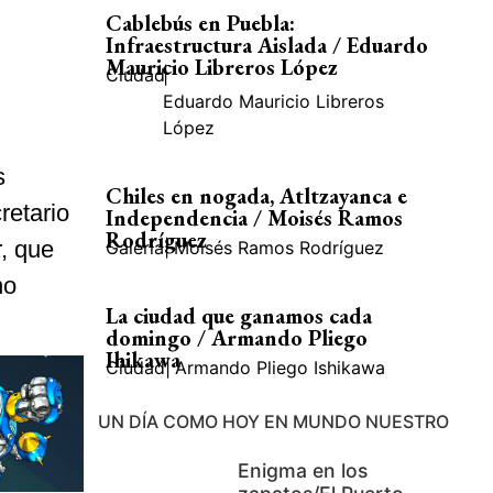
Cablebús en Puebla:
Infraestructura Aislada / Eduardo
Mauricio Libreros López
Ciudad
|
Eduardo Mauricio Libreros
López
s
Chiles en nogada, Atltzayanca e
retario
Independencia / Moisés Ramos
Rodríguez
r, que
Galería
|
Moisés Ramos Rodríguez
no
La ciudad que ganamos cada
domingo / Armando Pliego
Ihikawa
Ciudad
|
Armando Pliego Ishikawa
UN DÍA COMO HOY EN MUNDO NUESTRO
Enigma en los