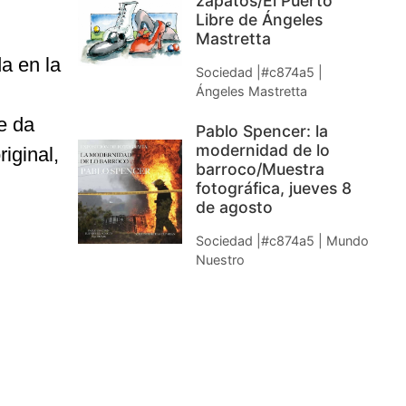
zapatos/El Puerto
Libre de Ángeles
Mastretta
a en la
Sociedad |#c874a5 |
Ángeles Mastretta
le da
Pablo Spencer: la
modernidad de lo
iginal,
barroco/Muestra
fotográfica, jueves 8
de agosto
Sociedad |#c874a5 | Mundo
Nuestro