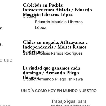
Cablebús en Puebla:
Infraestructura Aislada / Eduardo
Mauricio Libreros López
Ciudad
|
Eduardo Mauricio Libreros
López
s
Chiles en nogada, Atltzayanca e
s,
Independencia / Moisés Ramos
Rodríguez
Galería
|
Moisés Ramos Rodríguez
ro que
La ciudad que ganamos cada
domingo / Armando Pliego
Ihikawa
Ciudad
|
Armando Pliego Ishikawa
UN DÍA COMO HOY EN MUNDO NUESTRO
Trabajo igual para