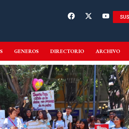
SUS
EMAS
AUTORES
GENEROS
DIRECTORIO
ARCH
S
GENEROS
DIRECTORIO
ARCHIVO