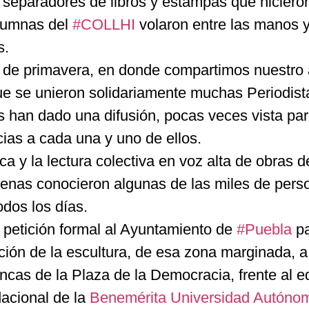
, separadores de libros y estampas que hiciero
alumnas del
#COLLHI
volaron entre las manos y
s.
ria de primavera, en donde compartimos nuestro
 que se unieron solidariamente muchas Periodist
os han dado una difusión, pocas veces vista pa
acias a cada una y uno de ellos.
 y la lectura colectiva en voz alta de obras 
penas conocieron algunas de las miles de pers
dos los días.
a petición formal al Ayuntamiento de
#Puebla
pa
ción de la escultura, de esa zona marginada, a
ncas de la Plaza de la Democracia, frente al ed
dacional de la
Benemérita Universidad Autóno