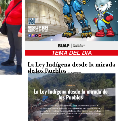
TEMA DEL DIA
La Ley Indígena desde la mirada
de los Pueblos
Gobierno
Mundo Nuestro