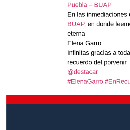
Puebla – BUAP
En las inmediaciones
BUAP
, en donde leem
eterna
Elena Garro.
Infinitas gracias a to
recuerdo del porvenir
@destacar
#ElenaGarro
#EnRecu