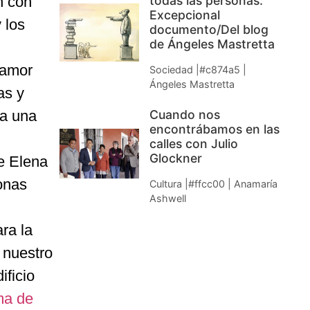
n con
todas las personas:
Excepcional
 los
documento/Del blog
de Ángeles Mastretta
 amor
Sociedad |#c874a5 |
Ángeles Mastretta
as y
ra una
Cuando nos
encontrábamos en las
calles con Julio
Glockner
de Elena
onas
Cultura |#ffcc00 | Anamaría
Ashwell
ra la
 nuestro
ificio
ma de