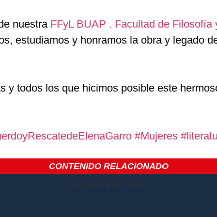
 de nuestra
FFyL BUAP . Facultad de Filosofía 
os, estudiamos y honramos la obra y legado de
das y todos los que hicimos posible este hermos
erdoyRescatedeElenaGarro
#Mujeres
#literat
CONTENIDO RELACIONADO
No data was found