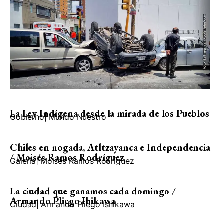
La Ley Indígena desde la mirada de los Pueblos
Gobierno
|
Mundo Nuestro
Chiles en nogada, Atltzayanca e Independencia
/ Moisés Ramos Rodríguez
Galería
|
Moisés Ramos Rodríguez
La ciudad que ganamos cada domingo /
Armando Pliego Ihikawa
Ciudad
|
Armando Pliego Ishikawa