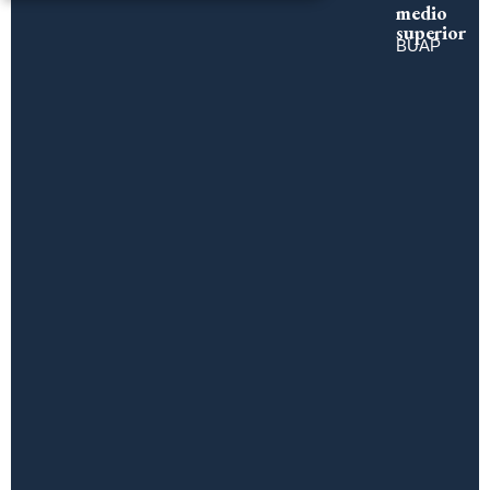
medio
superior
BUAP