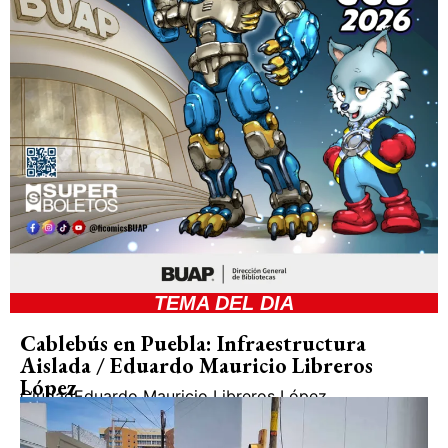
TEMA DEL DIA
Cablebús en Puebla: Infraestructura
Aislada / Eduardo Mauricio Libreros
López
Ciudad
Eduardo Mauricio Libreros López