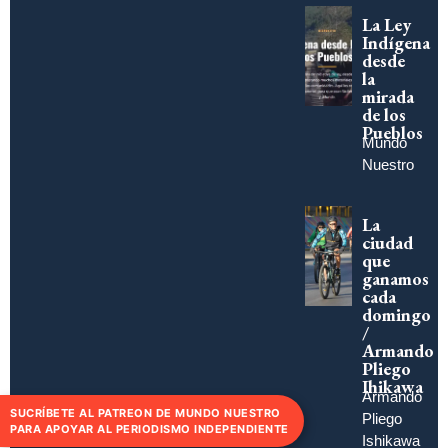
La Ley
Indígena
desde
la
mirada
de los
Pueblos
Mundo
Nuestro
La
ciudad
que
ganamos
cada
domingo
/
Armando
Pliego
Ihikawa
Armando
SUCRÍBETE AL PATREON DE MUNDO NUESTRO
Pliego
PARA APOYAR AL PERIODISMO INDEPENDIENTE
Ishikawa