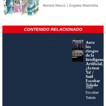
Revista Nexos | Ángeles Mastretta
CONTENIDO RELACIONADO
No data was
Ante
found
los
riesgos
de la
Inteligenci
Artificial,
¡Actuar
Ya! /
Saúl
Escobar
Toledo
Saúl
Escobar
Toledo