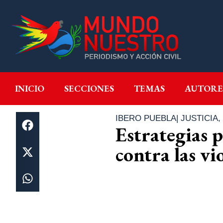
INICIO
SECCIONES
T
INICIO
SECCIONES
TEMAS
AUTORE
IBERO PUEBLA
|
JUSTICIA
,
Estrategias p
contra las vi