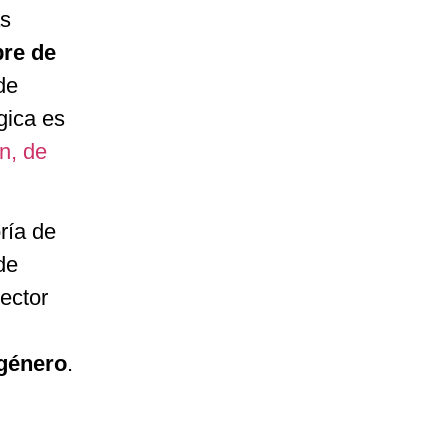
as
bre de
de
gica es
n, de
ría de
de
Rector
 género
.