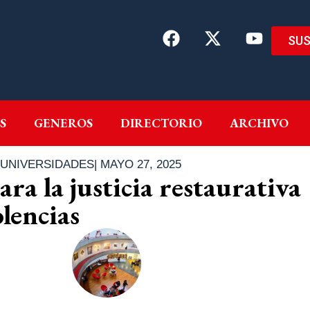
SUS
EMAS
AUTORES
GENEROS
DIRECTORIO
ARCH
S
GENEROS
DIRECTORIO
ARCHIVO
UNIVERSIDADES
|
MAYO 27, 2025
ara la justicia restaurativa
olencias