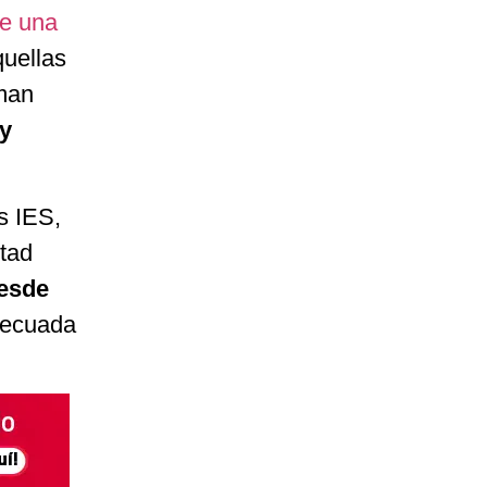
de una
quellas
man
y
s IES,
stad
desde
adecuada