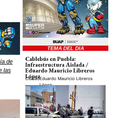
TEMA DEL DIA
Cablebús en Puebla:
ía de
Infraestructura Aislada /
Eduardo Mauricio Libreros
e las
López
Ciudad
Eduardo Mauricio Libreros
López