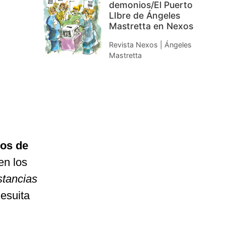
demonios/El Puerto
LIbre de Ángeles
Mastretta en Nexos
Revista Nexos | Ángeles
Mastretta
ios de
en los
stancias
Jesuita