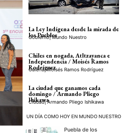
La Ley Indígena desde la mirada de
los Pueblos
Gobierno
|
Mundo Nuestro
Chiles en nogada, Atltzayanca e
Independencia / Moisés Ramos
Rodríguez
Galería
|
Moisés Ramos Rodríguez
La ciudad que ganamos cada
domingo / Armando Pliego
Ihikawa
Ciudad
|
Armando Pliego Ishikawa
UN DÍA COMO HOY EN MUNDO NUESTRO
Puebla de los