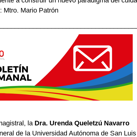
nte a construir un nuevo paradigma del cuid
”: Mtro. Mario Patrón
_____________________________________
agistral, la
Dra. Urenda Queletzú Navarro
eral de la Universidad Autónoma de San Luis