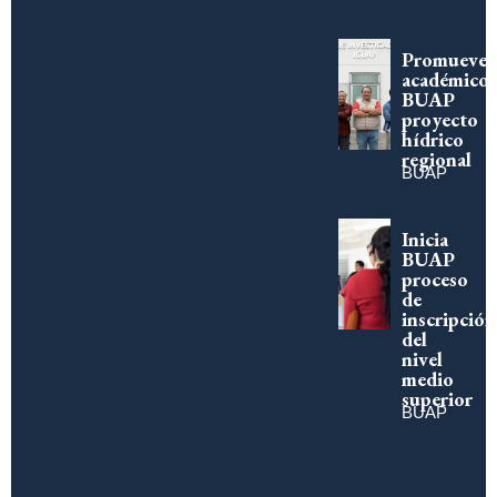
Promueve
académico
BUAP
proyecto
hídrico
regional
BUAP
Inicia
BUAP
proceso
de
inscripción
del
nivel
medio
superior
BUAP