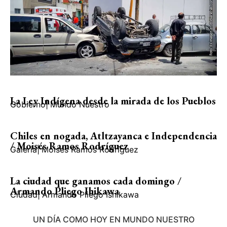
La Ley Indígena desde la mirada de los Pueblos
Gobierno
|
Mundo Nuestro
Chiles en nogada, Atltzayanca e Independencia
/ Moisés Ramos Rodríguez
Galería
|
Moisés Ramos Rodríguez
La ciudad que ganamos cada domingo /
Armando Pliego Ihikawa
Ciudad
|
Armando Pliego Ishikawa
UN DÍA COMO HOY EN MUNDO NUESTRO