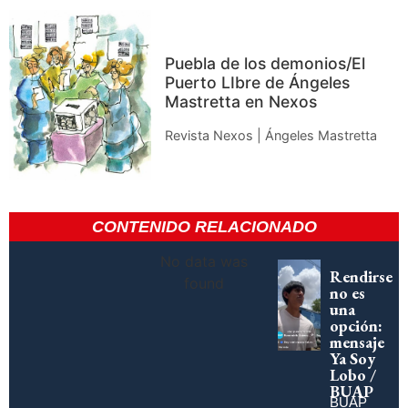
Puebla de los demonios/El
Puerto LIbre de Ángeles
Mastretta en Nexos
Revista Nexos | Ángeles Mastretta
CONTENIDO RELACIONADO
No data was
Rendirse
found
no es
una
opción:
mensaje
Ya Soy
Lobo /
BUAP
BUAP