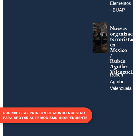
Elementos
- BUAP
Nuevas
organizaci
terroristas
en
México
/
Rubén
Aguilar
Valenzuela
Rubén
Aguilar
Valenzuela
SUCRÍBETE AL PATREON DE MUNDO NUESTRO
PARA APOYAR AL PERIODISMO INDEPENDIENTE