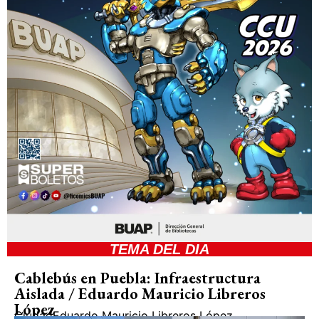
TEMA DEL DIA
Cablebús en Puebla: Infraestructura
Aislada / Eduardo Mauricio Libreros
López
Ciudad
Eduardo Mauricio Libreros López