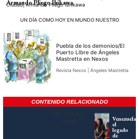
Armando Pliego Ihikawa
Ciudad
|
Armando Pliego Ishikawa
UN DÍA COMO HOY EN MUNDO NUESTRO
Puebla de los demonios/El
Puerto LIbre de Ángeles
Mastretta en Nexos
Revista Nexos | Ángeles Mastretta
CONTENIDO RELACIONADO
No data was
Venezuela,
found
el
legado
de