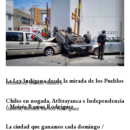
La Ley Indígena desde la mirada de los Pueblos
Gobierno
|
Mundo Nuestro
Chiles en nogada, Atltzayanca e Independencia
/ Moisés Ramos Rodríguez
Galería
|
Moisés Ramos Rodríguez
La ciudad que ganamos cada domingo /