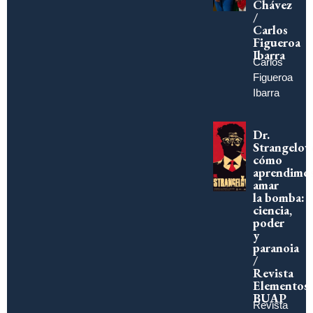
Chávez
/
Carlos
Figueroa
Ibarra
Carlos
Figueroa
Ibarra
Dr.
Strangelov
cómo
aprendimo
amar
la bomba:
ciencia,
poder
y
paranoia
/
Revista
Elementos
BUAP
Revista