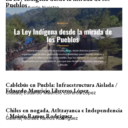
Pueblos
Gobierno
Mundo Nuestro
Cablebús en Puebla: Infraestructura Aislada /
Eduardo Mauricio Libreros López
Ciudad
|
Eduardo Mauricio Libreros López
Chiles en nogada, Atltzayanca e Independencia
/ Moisés Ramos Rodríguez
Galería
|
Moisés Ramos Rodríguez