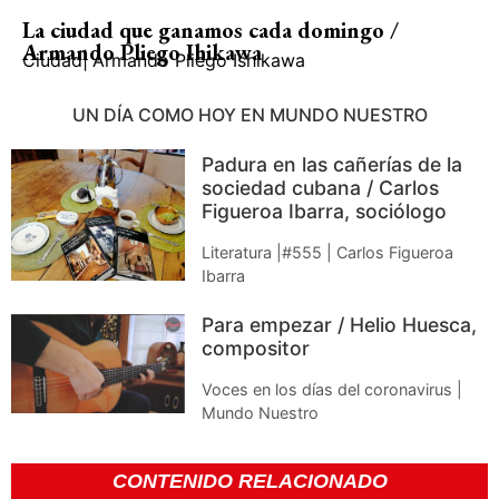
La ciudad que ganamos cada domingo /
Armando Pliego Ihikawa
Ciudad
|
Armando Pliego Ishikawa
UN DÍA COMO HOY EN MUNDO NUESTRO
Padura en las cañerías de la
sociedad cubana / Carlos
Figueroa Ibarra, sociólogo
Literatura |#555 | Carlos Figueroa
Ibarra
Para empezar / Helio Huesca,
compositor
Voces en los días del coronavirus |
Mundo Nuestro
CONTENIDO RELACIONADO