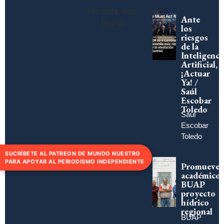
No data was
Ante
found
los
riesgos
de la
Inteligenci
Artificial,
¡Actuar
Ya! /
Saúl
Escobar
Toledo
Saúl
Escobar
Toledo
SUCRÍBETE AL PATREON DE MUNDO NUESTRO
PARA APOYAR AL PERIODISMO INDEPENDIENTE
Promueve
académico
BUAP
proyecto
hídrico
regional
BUAP