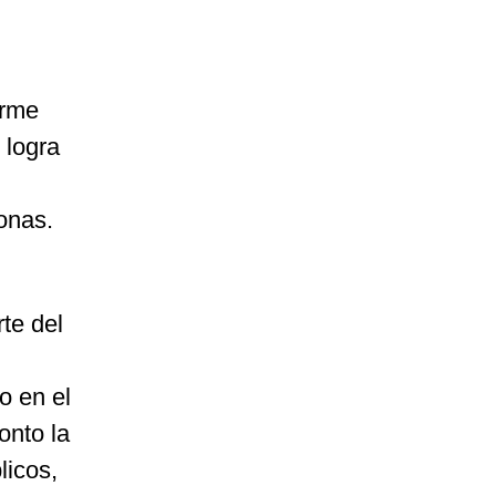
orme
 logra
onas.
te del
o en el
onto la
licos,