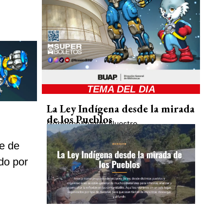
TEMA DEL DIA
La Ley Indígena desde la mirada
de los Pueblos
Gobierno
Mundo Nuestro
te de
do por