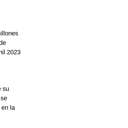
illones
 de
mil 2023
e su
 se
 en la