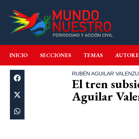
INICIO
SECCIONES
T
INICIO
SECCIONES
TEMAS
AUTORE
RUBÉN AGUILAR VALENZU
El tren subs
Aguilar Vale