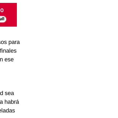
sos para
finales
en ese
ad sea
na habrá
eladas