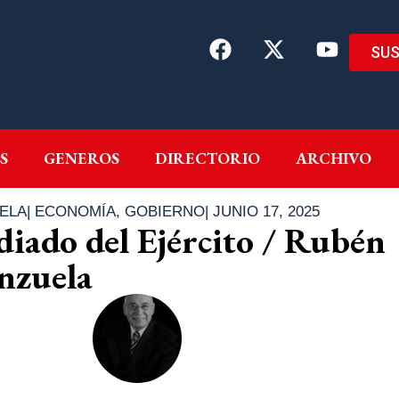
SUS
EMAS
AUTORES
GENEROS
DIRECTORIO
ARCH
S
GENEROS
DIRECTORIO
ARCHIVO
ELA
|
ECONOMÍA
,
GOBIERNO
|
JUNIO 17, 2025
idiado del Ejército / Rubén
nzuela