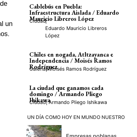
 de
Cablebús en Puebla:
Infraestructura Aislada / Eduardo
Mauricio Libreros López
Ciudad
|
al un
Eduardo Mauricio Libreros
ños.
López
Chiles en nogada, Atltzayanca e
Independencia / Moisés Ramos
Rodríguez
Galería
|
Moisés Ramos Rodríguez
La ciudad que ganamos cada
domingo / Armando Pliego
Ihikawa
Ciudad
|
Armando Pliego Ishikawa
UN DÍA COMO HOY EN MUNDO NUESTRO
Empresas poblanas