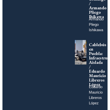
/
Armando
Pliego
Ihikawa
Armando
Pliego
Ishikawa
Cablebús
en
Puebla:
Infraestruc
Aislada
/
Eduardo
Mauricio
Libreros
López
Eduardo
Mauricio
Libreros
López