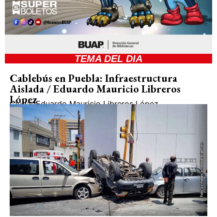
TEMA DEL DIA
Cablebús en Puebla: Infraestructura
Aislada / Eduardo Mauricio Libreros
López
Ciudad
Eduardo Mauricio Libreros López