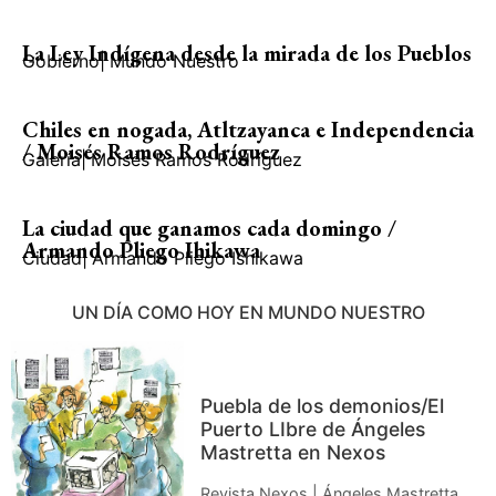
La Ley Indígena desde la mirada de los Pueblos
Gobierno
|
Mundo Nuestro
Chiles en nogada, Atltzayanca e Independencia
/ Moisés Ramos Rodríguez
Galería
|
Moisés Ramos Rodríguez
La ciudad que ganamos cada domingo /
Armando Pliego Ihikawa
Ciudad
|
Armando Pliego Ishikawa
UN DÍA COMO HOY EN MUNDO NUESTRO
Puebla de los demonios/El
Puerto LIbre de Ángeles
Mastretta en Nexos
Revista Nexos | Ángeles Mastretta