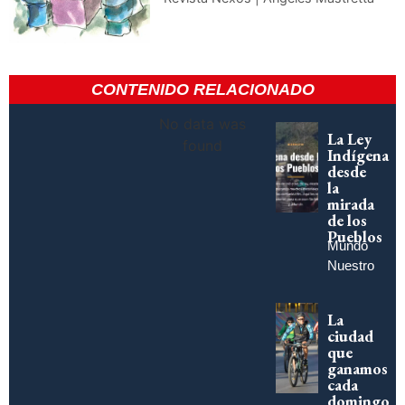
CONTENIDO RELACIONADO
No data was
La Ley
found
Indígena
desde
la
mirada
de los
Pueblos
Mundo
Nuestro
La
ciudad
que
ganamos
cada
domingo