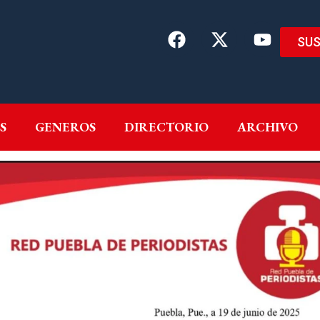
SUS
EMAS
AUTORES
GENEROS
DIRECTORIO
ARCH
S
GENEROS
DIRECTORIO
ARCHIVO