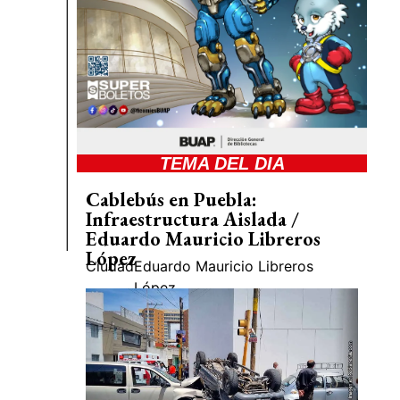
TEMA DEL DIA
Cablebús en Puebla:
Infraestructura Aislada /
Eduardo Mauricio Libreros
López
Ciudad
Eduardo Mauricio Libreros
López