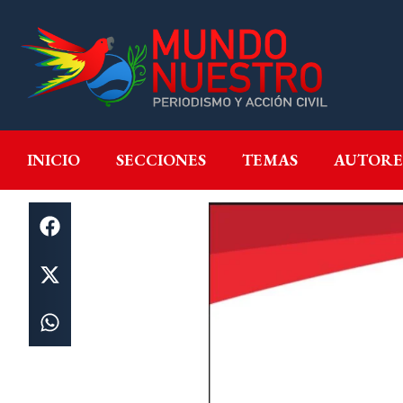
INICIO
SECCIONES
T
INICIO
SECCIONES
TEMAS
AUTORE