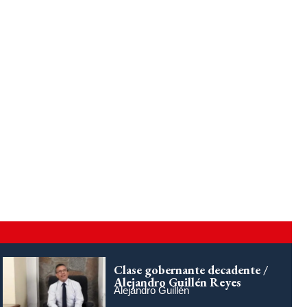
Clase gobernante decadente /
Alejandro Guillén Reyes
Alejandro Guillén