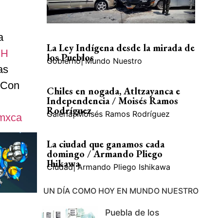
a
La Ley Indígena desde la mirada de
H
los Pueblos
Gobierno
|
Mundo Nuestro
as
 Con
Chiles en nogada, Atltzayanca e
Independencia / Moisés Ramos
Rodríguez
Galería
|
Moisés Ramos Rodríguez
9mxca
La ciudad que ganamos cada
domingo / Armando Pliego
Ihikawa
Ciudad
|
Armando Pliego Ishikawa
UN DÍA COMO HOY EN MUNDO NUESTRO
Puebla de los