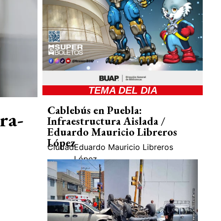
TEMA DEL DIA
Cablebús en Puebla:
ra-
Infraestructura Aislada /
Eduardo Mauricio Libreros
López
Ciudad
Eduardo Mauricio Libreros
López