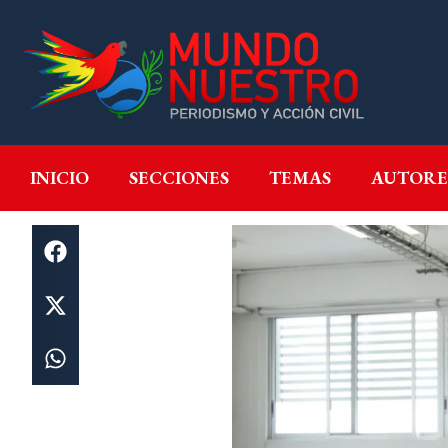
INICIO
SECCIONES
T
INICIO
SECCIONES
TEMAS
AUTORE