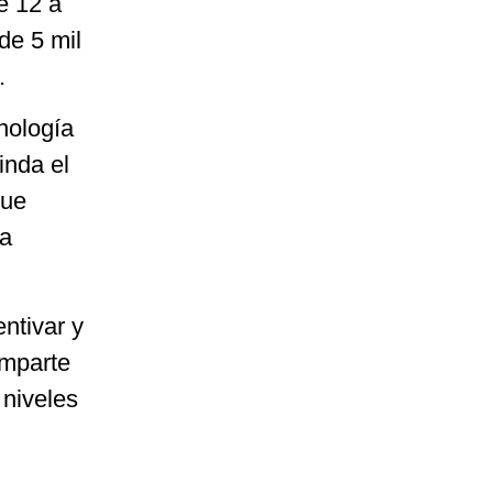
e 12 a
de 5 mil
.
nología
inda el
que
ia
ntivar y
imparte
 niveles