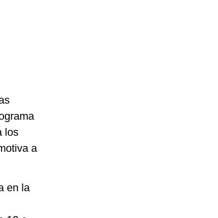
ias
rograma
 los
motiva a
a en la