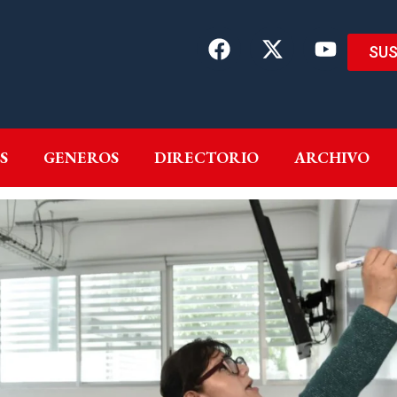
SUS
EMAS
AUTORES
GENEROS
DIRECTORIO
ARCH
S
GENEROS
DIRECTORIO
ARCHIVO