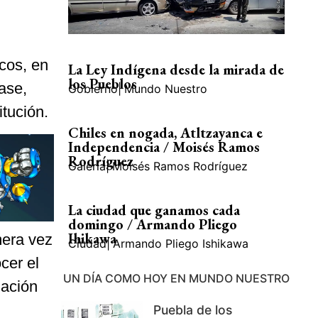
cos, en
La Ley Indígena desde la mirada de
los Pueblos
ase,
Gobierno
|
Mundo Nuestro
itución.
Chiles en nogada, Atltzayanca e
Independencia / Moisés Ramos
Rodríguez
Galería
|
Moisés Ramos Rodríguez
La ciudad que ganamos cada
domingo / Armando Pliego
Ihikawa
mera vez
Ciudad
|
Armando Pliego Ishikawa
cer el
UN DÍA COMO HOY EN MUNDO NUESTRO
mación
Puebla de los