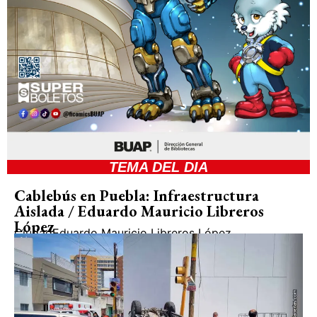
TEMA DEL DIA
Cablebús en Puebla: Infraestructura
Aislada / Eduardo Mauricio Libreros
López
Ciudad
Eduardo Mauricio Libreros López