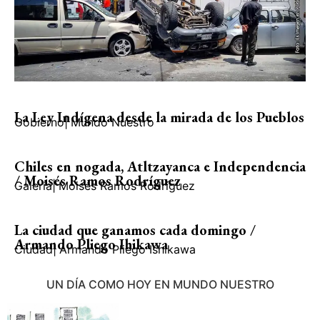
La Ley Indígena desde la mirada de los Pueblos
Gobierno
|
Mundo Nuestro
Chiles en nogada, Atltzayanca e Independencia
/ Moisés Ramos Rodríguez
Galería
|
Moisés Ramos Rodríguez
La ciudad que ganamos cada domingo /
Armando Pliego Ihikawa
Ciudad
|
Armando Pliego Ishikawa
UN DÍA COMO HOY EN MUNDO NUESTRO