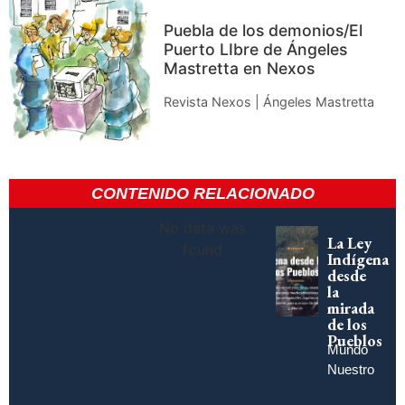
Puebla de los demonios/El
Puerto LIbre de Ángeles
Mastretta en Nexos
Revista Nexos | Ángeles Mastretta
CONTENIDO RELACIONADO
No data was
La Ley
found
Indígena
desde
la
mirada
de los
Pueblos
Mundo
Nuestro