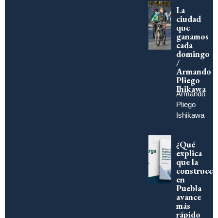
La
ciudad
que
ganamos
cada
domingo
/
Armando
Pliego
Ihikawa
Armando
Pliego
Ishikawa
¿Qué
explica
que la
construcci
en
Puebla
avance
más
rápido