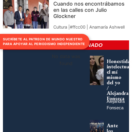
Cuando nos encontrábamos
en las calles con Julio
Glockner
Cultura |#ffcc00 | Anamaría Ashwell
SUCRÍBETE AL PATREON DE MUNDO NUESTRO
PARA APOYAR AL PERIODISMO INDEPENDIENTE
CONTENIDO RELACIONADO
No data was
Honestida
found
intelectual:
el mí
mismo
del yo
/
Alejandra
Fonseca
Alejandra
Fonseca
Ante
los