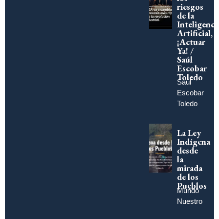
riesgos
de la
Inteligenci
Artificial,
¡Actuar
Ya! /
Saúl
Escobar
Toledo
Saúl
Escobar
Toledo
La Ley
Indígena
desde
la
mirada
de los
Pueblos
Mundo
Nuestro