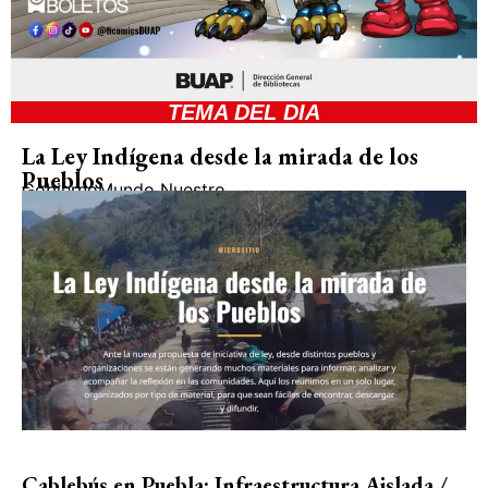
TEMA DEL DIA
La Ley Indígena desde la mirada de los
Pueblos
Gobierno
Mundo Nuestro
Cablebús en Puebla: Infraestructura Aislada /