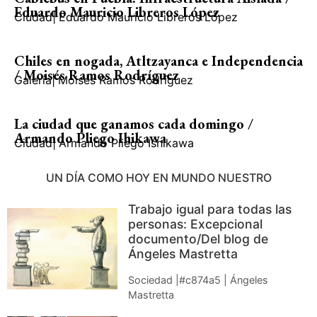
Eduardo Mauricio Libreros López
Ciudad
|
Eduardo Mauricio Libreros López
Chiles en nogada, Atltzayanca e Independencia
/ Moisés Ramos Rodríguez
Galería
|
Moisés Ramos Rodríguez
La ciudad que ganamos cada domingo /
Armando Pliego Ihikawa
Ciudad
|
Armando Pliego Ishikawa
UN DÍA COMO HOY EN MUNDO NUESTRO
Trabajo igual para todas las
personas: Excepcional
documento/Del blog de
Ángeles Mastretta
Sociedad |#c874a5 | Ángeles
Mastretta