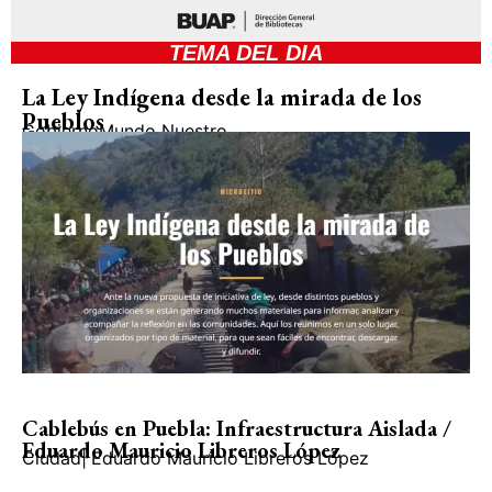
TEMA DEL DIA
La Ley Indígena desde la mirada de los
Pueblos
Gobierno
Mundo Nuestro
Cablebús en Puebla: Infraestructura Aislada /
Eduardo Mauricio Libreros López
Ciudad
|
Eduardo Mauricio Libreros López