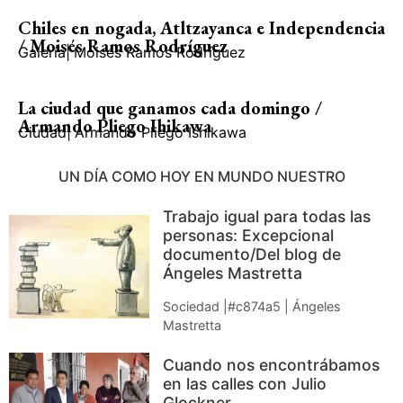
Chiles en nogada, Atltzayanca e Independencia
/ Moisés Ramos Rodríguez
Galería
|
Moisés Ramos Rodríguez
La ciudad que ganamos cada domingo /
Armando Pliego Ihikawa
Ciudad
|
Armando Pliego Ishikawa
UN DÍA COMO HOY EN MUNDO NUESTRO
Trabajo igual para todas las
personas: Excepcional
documento/Del blog de
Ángeles Mastretta
Sociedad |#c874a5 | Ángeles
Mastretta
Cuando nos encontrábamos
en las calles con Julio
Glockner