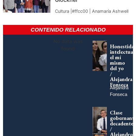
Cultura |#ffcc00 | Anamaría Ashwell
CONTENIDO RELACIONADO
No data was
Honestida
found
intelectual:
el mí
mismo
del yo
/
Alejandra
Fonseca
Alejandra
Fonseca
Clase
gobernant
decadente
/
Alejandro