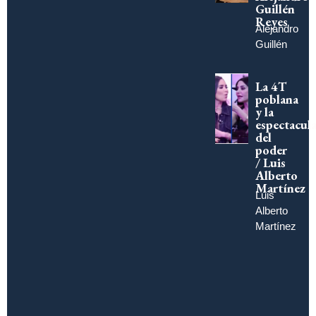
Guillén
Reyes
Alejandro
Guillén
La 4T
poblana
y la
espectacula
del
poder
/ Luis
Alberto
Martínez
Luis
Alberto
Martínez