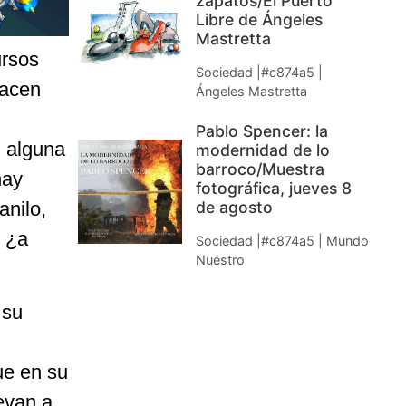
zapatos/El Puerto
Libre de Ángeles
Mastretta
ursos
Sociedad |#c874a5 |
hacen
Ángeles Mastretta
Pablo Spencer: la
n alguna
modernidad de lo
barroco/Muestra
hay
fotográfica, jueves 8
anilo,
de agosto
, ¿a
Sociedad |#c874a5 | Mundo
Nuestro
 su
ue en su
evan a