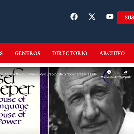
SUS
EMAS
AUTORES
GENEROS
DIRECTORIO
ARCH
S
GENEROS
DIRECTORIO
ARCHIVO