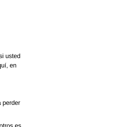
si usted
uí, en
a perder
 otros es