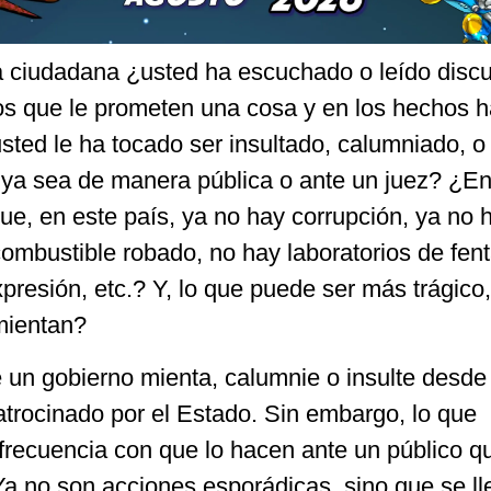
da ciudadana ¿usted ha escuchado o leído disc
s que le prometen una cosa y en los hechos 
usted le ha tocado ser insultado, calumniado, o
ya sea de manera pública o ante un juez? ¿E
ue, en este país, ya no hay corrupción, ya no 
mbustible robado, no hay laboratorios de fent
xpresión, etc.? Y, lo que puede ser más trágico
 mientan?
un gobierno mienta, calumnie o insulte desde
trocinado por el Estado. Sin embargo, lo que
frecuencia con que lo hacen ante un público q
Ya no son acciones esporádicas, sino que se ll