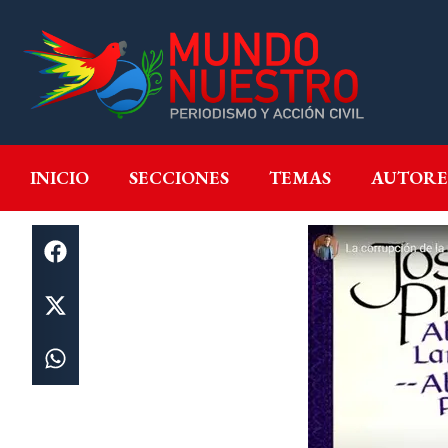
INICIO
SECCIONES
T
INICIO
SECCIONES
TEMAS
AUTORE