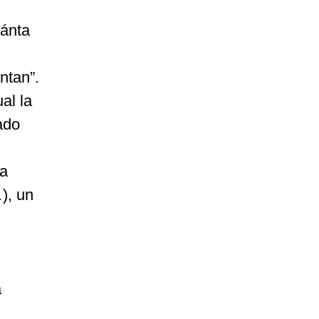
uánta
ntan”.
al la
ado
na
), un
a