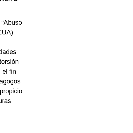
o “Abuso
 EUA).
rdades
torsión
el fin
emagogos
propicio
uras