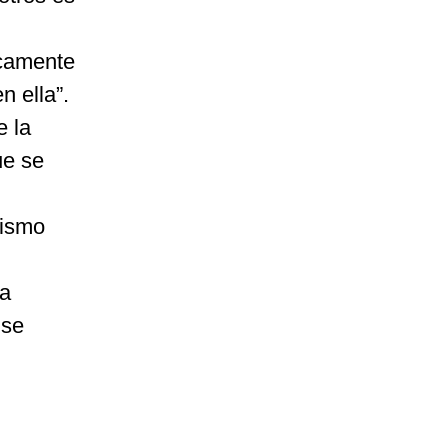
icamente
n ella”.
e la
ue se
mismo
la
 se