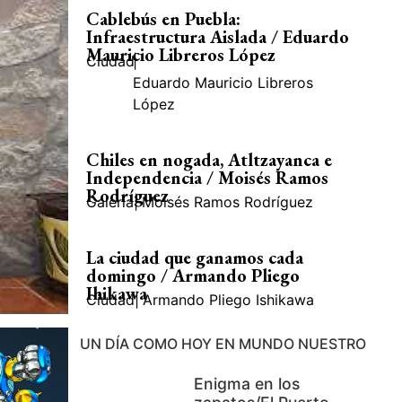
Cablebús en Puebla:
Infraestructura Aislada / Eduardo
Mauricio Libreros López
Ciudad
|
Eduardo Mauricio Libreros
López
Chiles en nogada, Atltzayanca e
Independencia / Moisés Ramos
Rodríguez
Galería
|
Moisés Ramos Rodríguez
La ciudad que ganamos cada
domingo / Armando Pliego
Ihikawa
Ciudad
|
Armando Pliego Ishikawa
UN DÍA COMO HOY EN MUNDO NUESTRO
Enigma en los