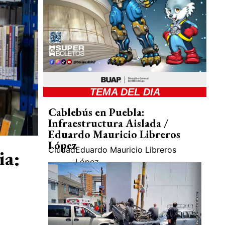
TEMA DEL DIA
Cablebús en Puebla:
Infraestructura Aislada /
Eduardo Mauricio Libreros
López
Ciudad
Eduardo Mauricio Libreros
ia:
López