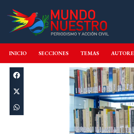
INICIO
SECCIONES
T
INICIO
SECCIONES
TEMAS
AUTORE