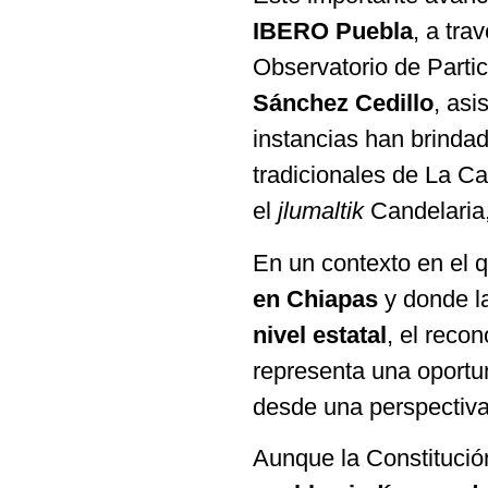
IBERO Puebla
, a tra
Observatorio de Parti
Sánchez Cedillo
, asi
instancias han brindad
tradicionales de La C
el
jlumaltik
Candelaria,
En un contexto en el 
en Chiapas
y donde l
nivel estatal
, el reco
representa una oportun
desde una perspectiva
Aunque la Constituci