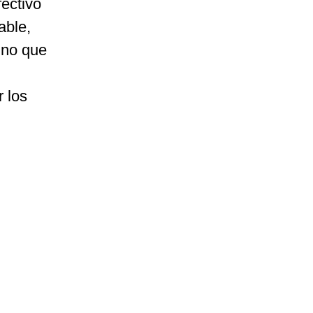
fectivo
able,
sino que
r los