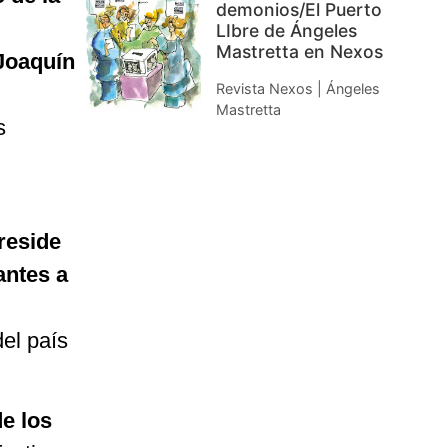
demonios/El Puerto
LIbre de Ángeles
Mastretta en Nexos
 Joaquín
Revista Nexos | Ángeles
Mastretta
s
reside
antes a
del país
de los