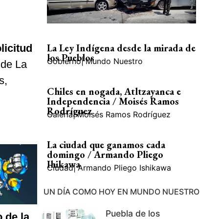
La Ley Indígena desde la mirada de
licitud
los Pueblos
Gobierno
|
Mundo Nuestro
o de La
s,
Chiles en nogada, Atltzayanca e
Independencia / Moisés Ramos
Rodríguez
Galería
|
Moisés Ramos Rodríguez
La ciudad que ganamos cada
domingo / Armando Pliego
Ihikawa
Ciudad
|
Armando Pliego Ishikawa
UN DÍA COMO HOY EN MUNDO NUESTRO
Puebla de los
 de la