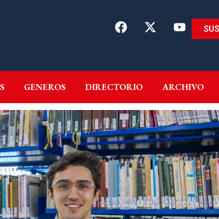
SUS
EMAS
AUTORES
GENEROS
DIRECTORIO
ARCH
S
GENEROS
DIRECTORIO
ARCHIVO