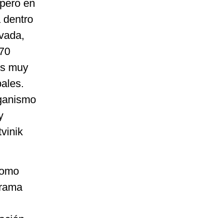
 pero en
 dentro
evada,
 70
es muy
bales.
ganismo
y
vinik
como
grama