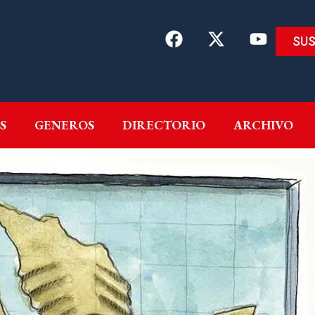
SUS
EMAS
AUTORES
GENEROS
DIRECTORIO
ARCH
S
GENEROS
DIRECTORIO
ARCHIVO