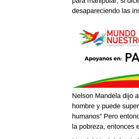
para manipular; si dic
desapareciendo las in
Nelson Mandela dijo al
hombre y puede supera
humanos” Pero entonc
la pobreza, entonces e