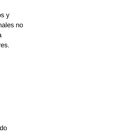
os y
nales no
a
res.
ado