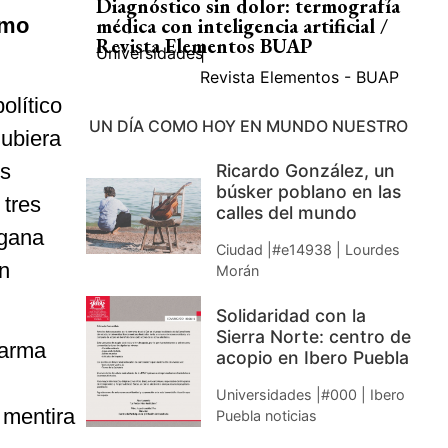
Diagnóstico sin dolor: termografía
mo
médica con inteligencia artificial /
Revista Elementos BUAP
Universidades
|
Revista Elementos - BUAP
político
UN DÍA COMO HOY EN MUNDO NUESTRO
hubiera
es
Ricardo González, un
búsker poblano en las
 tres
calles del mundo
 gana
Ciudad |#e14938 | Lourdes
on
Morán
Solidaridad con la
Sierra Norte: centro de
 arma
acopio en Ibero Puebla
Universidades |#000 | Ibero
 mentira
Puebla noticias