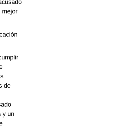
 acusado
y mejor
icación
cumplir
e
es
s de
sado
s y un
e