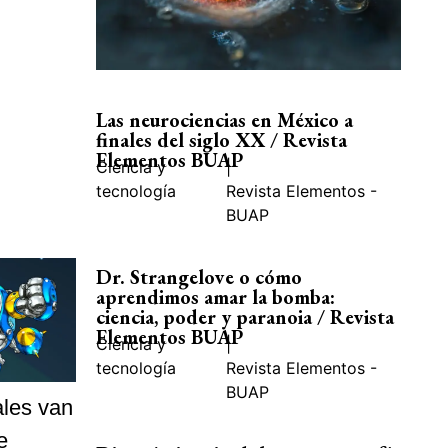
Las neurociencias en México a
finales del siglo XX / Revista
Elementos BUAP
Ciencia y
|
tecnología
Revista Elementos -
BUAP
Dr. Strangelove o cómo
aprendimos amar la bomba:
ciencia, poder y paranoia / Revista
Elementos BUAP
Ciencia y
|
tecnología
Revista Elementos -
BUAP
ales van
e