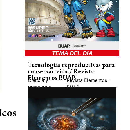
TEMA DEL DIA
Tecnologías reproductivas para
conservar vida / Revista
Elementos BUAP
Ciencia y
Revista Elementos -
tecnología
BUAP
icos