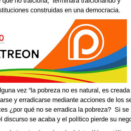
e que no traiciona, terminará traicionando y
stituciones construidas en una democracia.
guna vez “la pobreza no es natural, es creada 
rse y erradicarse mediante acciones de los s
es ¿por qué no se erradica la pobreza? Si se
l discurso se acaba y el político pierde su neg