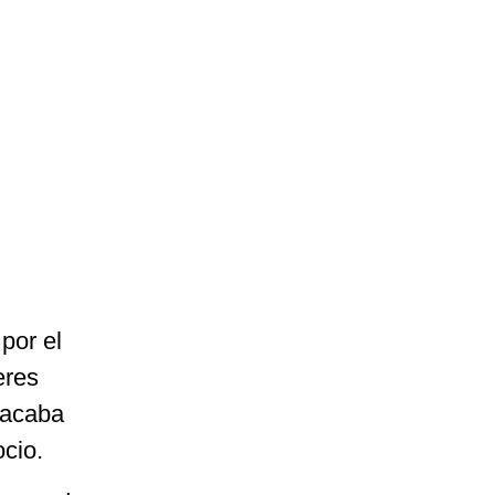
por el
eres
 acaba
ocio.