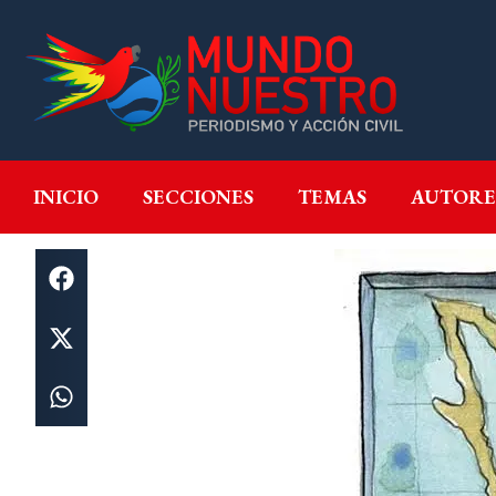
INICIO
SECCIONES
T
INICIO
SECCIONES
TEMAS
AUTORE