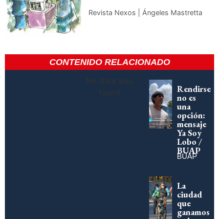
Revista Nexos | Ángeles Mastretta
CONTENIDO RELACIONADO
No data was
Rendirse
found
no es
una
opción:
mensaje
Ya Soy
Lobo /
BUAP
BUAP
La
ciudad
que
ganamos