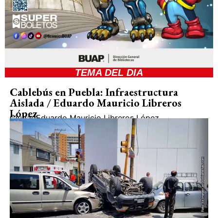
TEMA DEL DIA
Cablebús en Puebla: Infraestructura
Aislada / Eduardo Mauricio Libreros
López
Ciudad
Eduardo Mauricio Libreros López