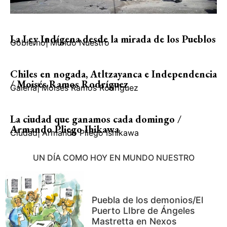
La Ley Indígena desde la mirada de los Pueblos
Gobierno
|
Mundo Nuestro
Chiles en nogada, Atltzayanca e Independencia
/ Moisés Ramos Rodríguez
Galería
|
Moisés Ramos Rodríguez
La ciudad que ganamos cada domingo /
Armando Pliego Ihikawa
Ciudad
|
Armando Pliego Ishikawa
UN DÍA COMO HOY EN MUNDO NUESTRO
Puebla de los demonios/El
Puerto LIbre de Ángeles
Mastretta en Nexos