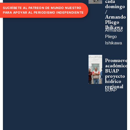
cada
domingo
SUCRÍBETE AL PATREON DE MUNDO NUESTRO
/
PARA APOYAR AL PERIODISMO INDEPENDIENTE
Armando
Pliego
Ihikawa
Armando
Pliego
Ishikawa
Promueve
académico
BUAP
proyecto
hídrico
regional
BUAP