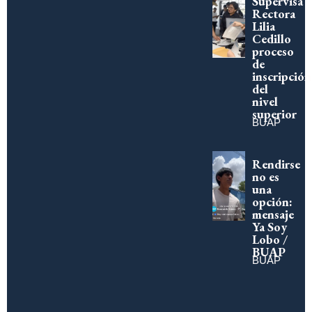
Supervisa
Rectora
Lilia
Cedillo
proceso
de
inscripción
del
nivel
superior
BUAP
Rendirse
no es
una
opción:
mensaje
Ya Soy
Lobo /
BUAP
BUAP