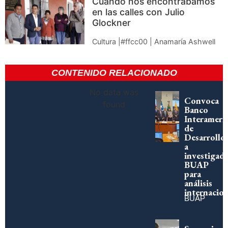
Cuando nos encontrábamos
en las calles con Julio
Glockner
Cultura |#ffcc00 | Anamaría Ashwell
CONTENIDO RELACIONADO
No data was
Convoca
found
Banco
Interameri
de
Desarrollo
a
investigad
BUAP
para
análisis
internacion
BUAP