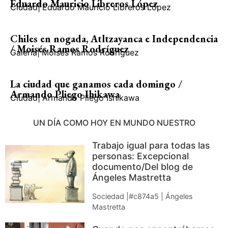
Eduardo Mauricio Libreros López
Ciudad
|
Eduardo Mauricio Libreros López
Chiles en nogada, Atltzayanca e Independencia
/ Moisés Ramos Rodríguez
Galería
|
Moisés Ramos Rodríguez
La ciudad que ganamos cada domingo /
Armando Pliego Ihikawa
Ciudad
|
Armando Pliego Ishikawa
UN DÍA COMO HOY EN MUNDO NUESTRO
Trabajo igual para todas las
personas: Excepcional
documento/Del blog de
Ángeles Mastretta
Sociedad |#c874a5 | Ángeles
Mastretta