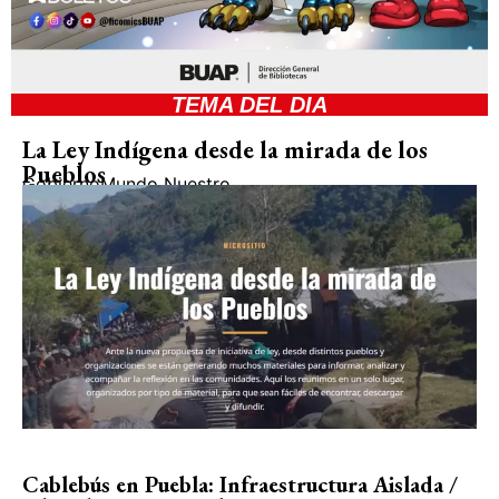
TEMA DEL DIA
La Ley Indígena desde la mirada de los
Pueblos
Gobierno
Mundo Nuestro
Cablebús en Puebla: Infraestructura Aislada /