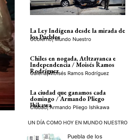
La Ley Indígena desde la mirada de
los Pueblos
Gobierno
|
Mundo Nuestro
Chiles en nogada, Atltzayanca e
Independencia / Moisés Ramos
Rodríguez
Galería
|
Moisés Ramos Rodríguez
La ciudad que ganamos cada
domingo / Armando Pliego
Ihikawa
Ciudad
|
Armando Pliego Ishikawa
UN DÍA COMO HOY EN MUNDO NUESTRO
Puebla de los