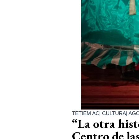
TETIEM AC
|
CULTURA
|
AGO
“La otra hist
Centro de l