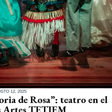
STO 12, 2025
oria de Rosa”: teatro en el
as Artes TETIEM