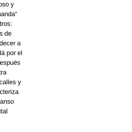
ioso y
“manda”
tros:
es de
edecer a
lá por el
 después
tra
calles y
cteriza
canso
tal