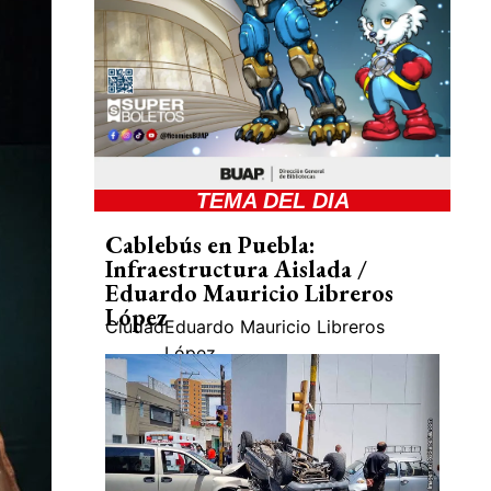
TEMA DEL DIA
Cablebús en Puebla:
Infraestructura Aislada /
Eduardo Mauricio Libreros
López
Ciudad
Eduardo Mauricio Libreros
López