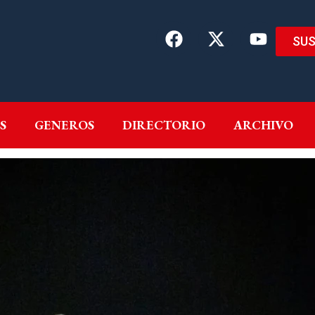
SUS
EMAS
AUTORES
GENEROS
DIRECTORIO
ARCH
S
GENEROS
DIRECTORIO
ARCHIVO