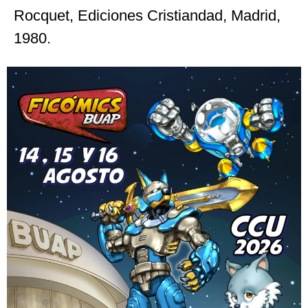
Feria del libro de Oaxaca, 29 de octubre
de 2022.
[1]
Eliade, Mircea,
La prueba del laberinto
,