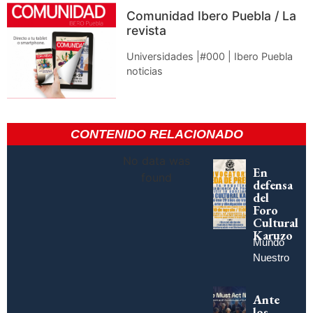
Comunidad Ibero Puebla / La
revista
Universidades |#000 | Ibero Puebla
noticias
CONTENIDO RELACIONADO
No data was
En
found
defensa
del
Foro
Cultural
Karuzo
Mundo
Nuestro
Ante
los