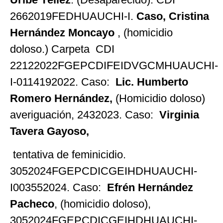
2662019FEDHUAUCHI-I.
Caso,
Cristina
Hernández Moncayo
, (homicidio
doloso.) Carpeta CDI
22122022FGEPCDIFEIDVGCMHUAUCHI-
I-0114192022. Caso:
Lic. Humberto
Romero Hernández,
(Homicidio doloso)
averiguación, 2432023. Caso:
Virginia
Tavera Gayoso,
tentativa de feminicidio.
3052024FGEPCDICGEIHDHUAUCHI-
I003552024. Caso:
Efrén Hernández
Pacheco
, (homicidio doloso),
3052024FGEPCDICGEIHDHUAUCHI-