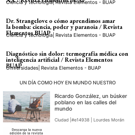
XX / Revista Elementos BUAP
Ciencia y tecnología
|
Revista Elementos - BUAP
Dr. Strangelove o cómo aprendimos amar
la bomba: ciencia, poder y paranoia / Revista
Elementos BUAP
Ciencia y tecnología
|
Revista Elementos - BUAP
Diagnóstico sin dolor: termografía médica con
inteligencia artificial / Revista Elementos
BUAP
Universidades
|
Revista Elementos - BUAP
UN DÍA COMO HOY EN MUNDO NUESTRO
Ricardo González, un búsker
poblano en las calles del
mundo
Ciudad |#e14938 | Lourdes Morán