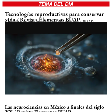
TEMA DEL DIA
Tecnologías reproductivas para conservar
vida / Revista Elementos BUAP
Ciencia y tecnología
Revista Elementos - BUAP
Las neurociencias en México a finales del siglo