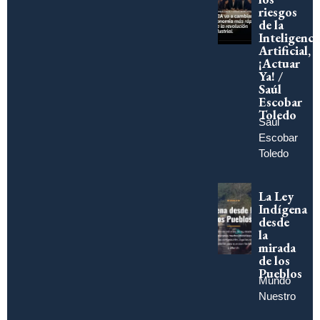
riesgos
de la
Inteligenci
Artificial,
¡Actuar
Ya! /
Saúl
Escobar
Toledo
Saúl
Escobar
Toledo
La Ley
Indígena
desde
la
mirada
de los
Pueblos
Mundo
Nuestro