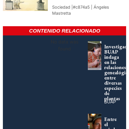
Sociedad |#c874a5 | Ángeles
Mastretta
CONTENIDO RELACIONADO
No data was
Investigad
found
BUAP
indaga
en las
relaciones
genealógic
entre
diversas
especies
de
plantas
BUAP
Entre
el