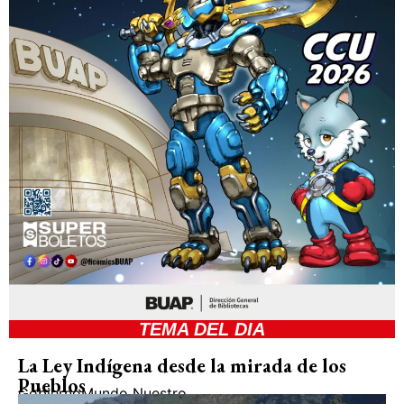
TEMA DEL DIA
La Ley Indígena desde la mirada de los
Pueblos
Gobierno
Mundo Nuestro