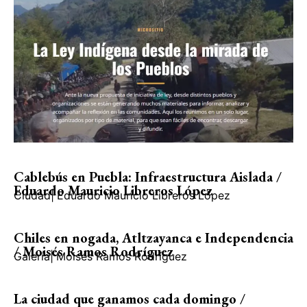
Cablebús en Puebla: Infraestructura Aislada /
Eduardo Mauricio Libreros López
Ciudad
|
Eduardo Mauricio Libreros López
Chiles en nogada, Atltzayanca e Independencia
/ Moisés Ramos Rodríguez
Galería
|
Moisés Ramos Rodríguez
La ciudad que ganamos cada domingo /