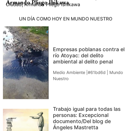
Armando Pliego Ihikawa
Ciudad
|
Armando Pliego Ishikawa
UN DÍA COMO HOY EN MUNDO NUESTRO
Empresas poblanas contra el
río Atoyac: del delito
ambiental al delito penal
Medio Ambiente |#61bd6d | Mundo
Nuestro
Trabajo igual para todas las
personas: Excepcional
documento/Del blog de
Ángeles Mastretta