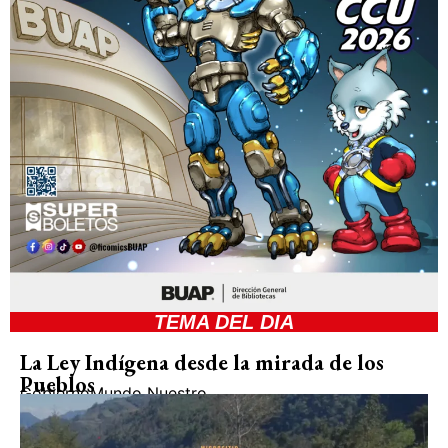
TEMA DEL DIA
La Ley Indígena desde la mirada de los
Pueblos
Gobierno
Mundo Nuestro