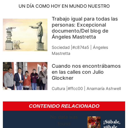
UN DÍA COMO HOY EN MUNDO NUESTRO
Trabajo igual para todas las
personas: Excepcional
documento/Del blog de
Ángeles Mastretta
Sociedad |#c874a5 | Ángeles
Mastretta
Cuando nos encontrábamos
en las calles con Julio
Glockner
Cultura |#ffcc00 | Anamaría Ashwell
CONTENIDO RELACIONADO
No data was
¡Súbale,
found
súbale,