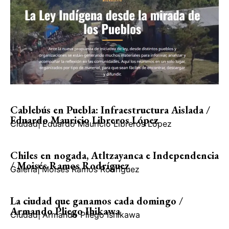
Cablebús en Puebla: Infraestructura Aislada /
Eduardo Mauricio Libreros López
Ciudad
|
Eduardo Mauricio Libreros López
Chiles en nogada, Atltzayanca e Independencia
/ Moisés Ramos Rodríguez
Galería
|
Moisés Ramos Rodríguez
La ciudad que ganamos cada domingo /
Armando Pliego Ihikawa
Ciudad
|
Armando Pliego Ishikawa