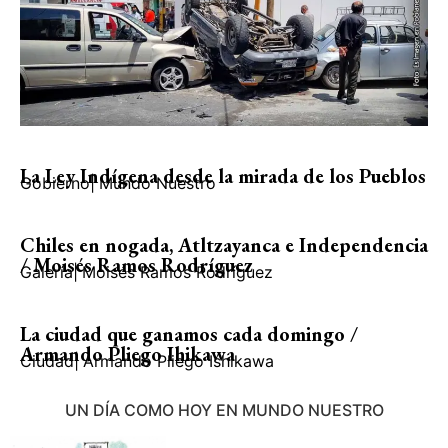
La Ley Indígena desde la mirada de los Pueblos
Gobierno
|
Mundo Nuestro
Chiles en nogada, Atltzayanca e Independencia
/ Moisés Ramos Rodríguez
Galería
|
Moisés Ramos Rodríguez
La ciudad que ganamos cada domingo /
Armando Pliego Ihikawa
Ciudad
|
Armando Pliego Ishikawa
UN DÍA COMO HOY EN MUNDO NUESTRO