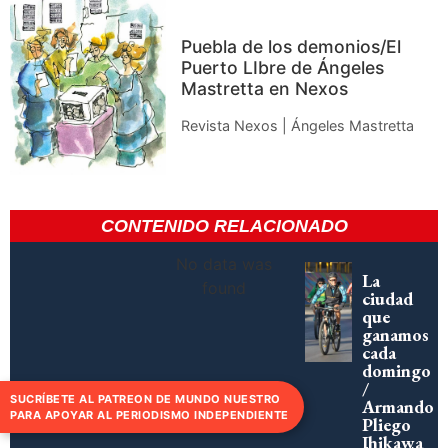
Puebla de los demonios/El
Puerto LIbre de Ángeles
Mastretta en Nexos
Revista Nexos | Ángeles Mastretta
CONTENIDO RELACIONADO
No data was
La
found
ciudad
que
ganamos
cada
domingo
/
SUCRÍBETE AL PATREON DE MUNDO NUESTRO
Armando
PARA APOYAR AL PERIODISMO INDEPENDIENTE
Pliego
Ihikawa