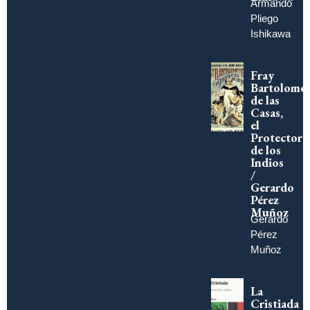
Armando
Pliego
Ishikawa
Fray
Bartolomé
de las
Casas,
el
Protector
de los
Indios
/
Gerardo
Pérez
Muñoz
Gerardo
Pérez
Muñoz
La
Cristiada