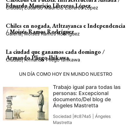
Eduardo Mauricio Libreros López
Ciudad
|
Eduardo Mauricio Libreros López
Chiles en nogada, Atltzayanca e Independencia
/ Moisés Ramos Rodríguez
Galería
|
Moisés Ramos Rodríguez
La ciudad que ganamos cada domingo /
Armando Pliego Ihikawa
Ciudad
|
Armando Pliego Ishikawa
UN DÍA COMO HOY EN MUNDO NUESTRO
Trabajo igual para todas las
personas: Excepcional
documento/Del blog de
Ángeles Mastretta
Sociedad |#c874a5 | Ángeles
Mastretta