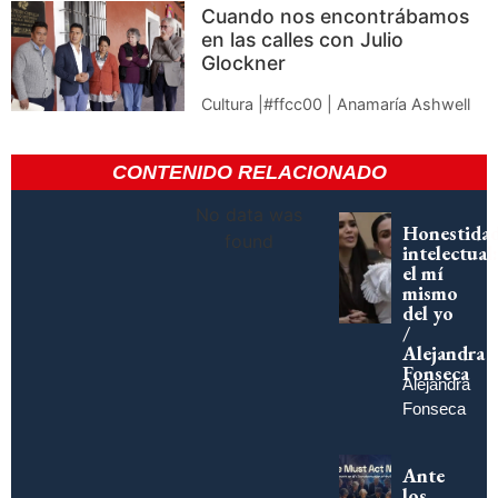
Cuando nos encontrábamos
en las calles con Julio
Glockner
Cultura |#ffcc00 | Anamaría Ashwell
CONTENIDO RELACIONADO
No data was
Honestida
found
intelectual:
el mí
mismo
del yo
/
Alejandra
Fonseca
Alejandra
Fonseca
Ante
los