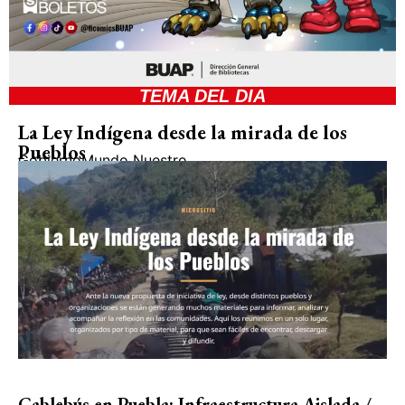
TEMA DEL DIA
La Ley Indígena desde la mirada de los
Pueblos
Gobierno
Mundo Nuestro
Cablebús en Puebla: Infraestructura Aislada /