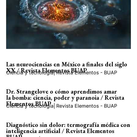
Las neurociencias en México a finales del siglo
XX / Revista Elementos BUAP
Ciencia y tecnología
|
Revista Elementos - BUAP
Dr. Strangelove o cómo aprendimos amar
la bomba: ciencia, poder y paranoia / Revista
Elementos BUAP
Ciencia y tecnología
|
Revista Elementos - BUAP
Diagnóstico sin dolor: termografía médica con
inteligencia artificial / Revista Elementos
BUAP