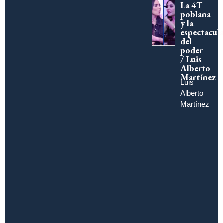
La 4T
poblana
y la
espectacula
del
poder
/ Luis
Alberto
Martínez
Luis
Alberto
Martínez