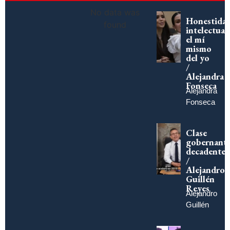
No data was
Honestida
found
intelectual:
el mí
mismo
del yo
/
Alejandra
Fonseca
Alejandra
Fonseca
Clase
gobernant
decadente
/
Alejandro
Guillén
Reyes
Alejandro
Guillén