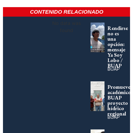
CONTENIDO RELACIONADO
No data was
Rendirse
found
no es
una
opción:
mensaje
Ya Soy
Lobo /
BUAP
BUAP
Promueve
académico
BUAP
proyecto
hídrico
regional
BUAP