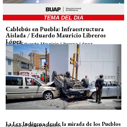
TEMA DEL DIA
Cablebús en Puebla: Infraestructura
Aislada / Eduardo Mauricio Libreros
López
Ciudad
Eduardo Mauricio Libreros López
La Ley Indígena desde la mirada de los Pueblos
Gobierno
|
Mundo Nuestro