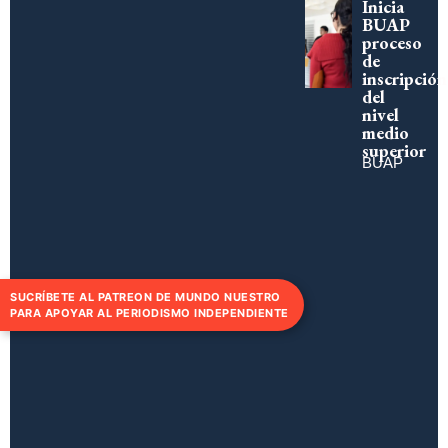
Inicia
BUAP
proceso
de
inscripción
del
nivel
medio
superior
BUAP
SUCRÍBETE AL PATREON DE MUNDO NUESTRO
PARA APOYAR AL PERIODISMO INDEPENDIENTE