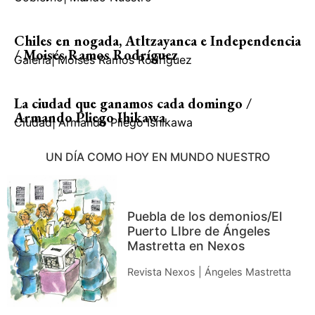
Chiles en nogada, Atltzayanca e Independencia
/ Moisés Ramos Rodríguez
Galería
|
Moisés Ramos Rodríguez
La ciudad que ganamos cada domingo /
Armando Pliego Ihikawa
Ciudad
|
Armando Pliego Ishikawa
UN DÍA COMO HOY EN MUNDO NUESTRO
Puebla de los demonios/El
Puerto LIbre de Ángeles
Mastretta en Nexos
Revista Nexos | Ángeles Mastretta