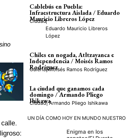
Cablebús en Puebla:
Infraestructura Aislada / Eduardo
Mauricio Libreros López
Ciudad
|
Eduardo Mauricio Libreros
López
sino
Chiles en nogada, Atltzayanca e
Independencia / Moisés Ramos
Rodríguez
Galería
|
Moisés Ramos Rodríguez
La ciudad que ganamos cada
domingo / Armando Pliego
Ihikawa
Ciudad
|
Armando Pliego Ishikawa
UN DÍA COMO HOY EN MUNDO NUESTRO
 calle.
Enigma en los
ligroso: