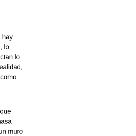
, hay
, lo
ctan lo
ealidad,
, como
 que
masa
 un muro