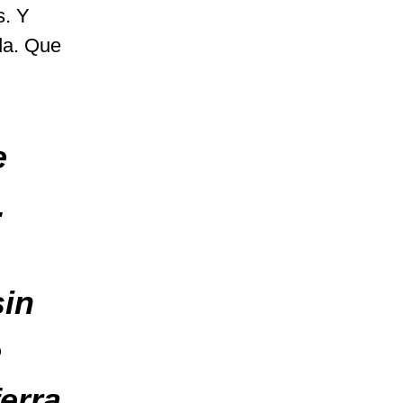
s. Y
da. Que
e
.
sin
e
ferra