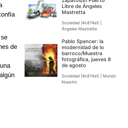
zapatos/El Puerto
a
Libre de Ángeles
Mastretta
confía
Sociedad |#c874a5 |
Ángeles Mastretta
 se
Pablo Spencer: la
nes de
modernidad de lo
barroco/Muestra
fotográfica, jueves 8
 una
de agosto
 algún
Sociedad |#c874a5 | Mundo
Nuestro