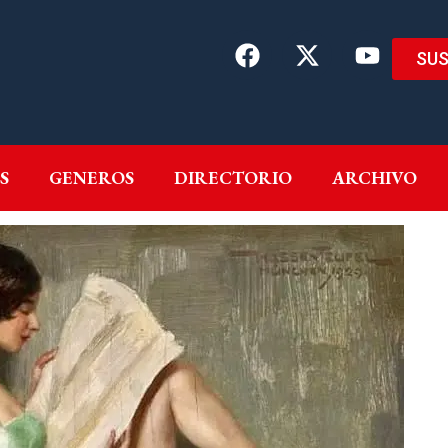
SUS
EMAS
AUTORES
GENEROS
DIRECTORIO
ARCH
S
GENEROS
DIRECTORIO
ARCHIVO