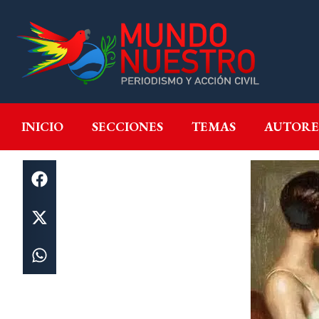
INICIO
SECCIONES
T
INICIO
SECCIONES
TEMAS
AUTORE