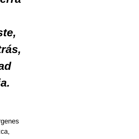
ste,
rás,
dad
a.
árgenes
zca,