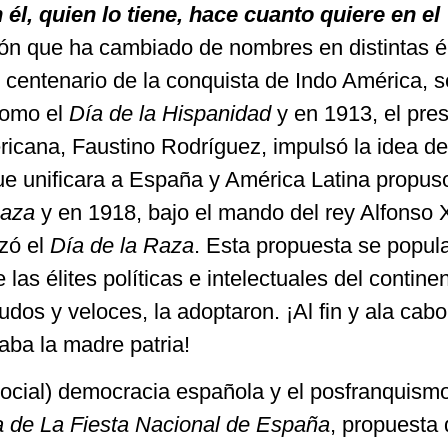
 él, quien lo tiene, hace cuanto quiere en el
n que ha cambiado de nombres en distintas é
 centenario de la conquista de Indo América, s
como el
Día de la Hispanidad
y en 1913, el pre
ricana, Faustino Rodríguez, impulsó la idea de
ue unificara a España y América Latina propus
Raza
y en 1918, bajo el mando del rey Alfonso X
izó el
Día de la Raza
. Esta propuesta se popula
as élites políticas e intelectuales del contine
dos y veloces, la adoptaron. ¡Al fin y ala cabo
aba la madre patria!
social) democracia española y el posfranquismo
a de La Fiesta Nacional de España
, propuesta