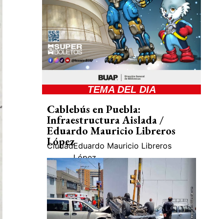
TEMA DEL DIA
Cablebús en Puebla:
Infraestructura Aislada /
Eduardo Mauricio Libreros
López
Ciudad
Eduardo Mauricio Libreros
López