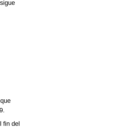
 sigue
 que
29.
 fin del