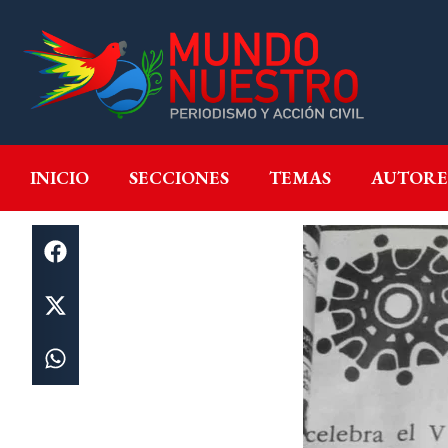
INICIO
SECCIONES
T
INICIO
SECCIONES
TEMAS
AUTORE