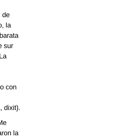
s de
, la
 barata
e sur
 La
,
to con
dixit).
Me
ron la