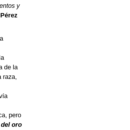
entos y
 Pérez
la
la
a de la
 raza,
vía
ca, pero
:
del oro