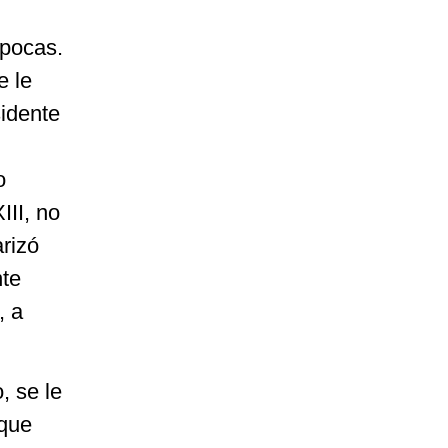
pocas.
e le
sidente
o
III, no
rizó
nte
, a
, se le
 que