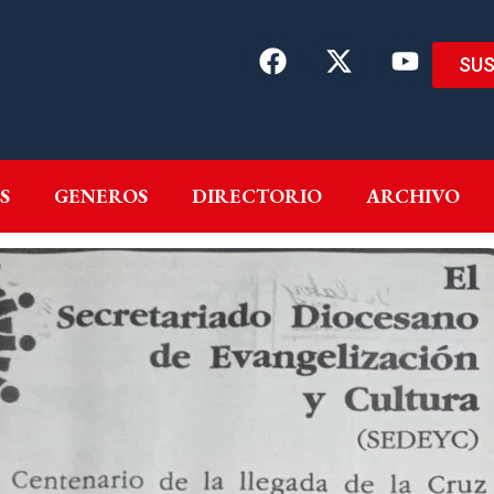
SUS
EMAS
AUTORES
GENEROS
DIRECTORIO
ARCH
S
GENEROS
DIRECTORIO
ARCHIVO