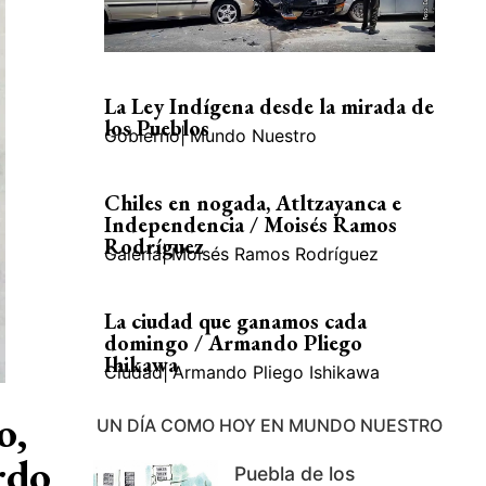
La Ley Indígena desde la mirada de
los Pueblos
Gobierno
|
Mundo Nuestro
Chiles en nogada, Atltzayanca e
Independencia / Moisés Ramos
Rodríguez
Galería
|
Moisés Ramos Rodríguez
La ciudad que ganamos cada
domingo / Armando Pliego
Ihikawa
Ciudad
|
Armando Pliego Ishikawa
o,
UN DÍA COMO HOY EN MUNDO NUESTRO
rdo
Puebla de los