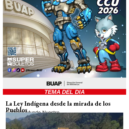
TEMA DEL DIA
La Ley Indígena desde la mirada de los
Pueblos
Gobierno
Mundo Nuestro