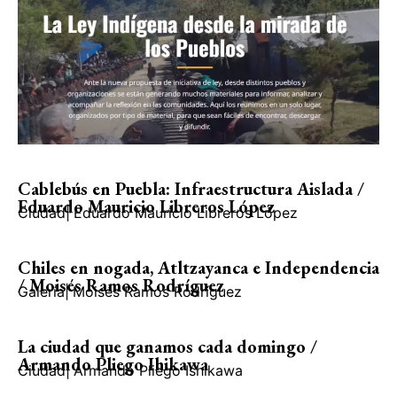
Cablebús en Puebla: Infraestructura Aislada /
Eduardo Mauricio Libreros López
Ciudad
|
Eduardo Mauricio Libreros López
Chiles en nogada, Atltzayanca e Independencia
/ Moisés Ramos Rodríguez
Galería
|
Moisés Ramos Rodríguez
La ciudad que ganamos cada domingo /
Armando Pliego Ihikawa
Ciudad
|
Armando Pliego Ishikawa