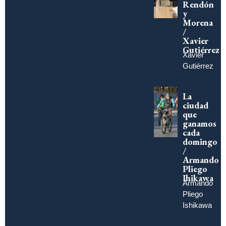
Rendón
y
Morena
/
Xavier
Gutiérrez
Xavier
Gutiérrez
La
ciudad
que
ganamos
cada
domingo
/
Armando
Pliego
Ihikawa
Armando
Pliego
Ishikawa