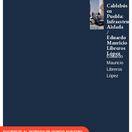
Cablebús
en
Puebla:
Infraestruc
Aislada
/
Eduardo
Mauricio
Libreros
López
Eduardo
Mauricio
Libreros
López
SUCRÍBETE AL PATREON DE MUNDO NUESTRO