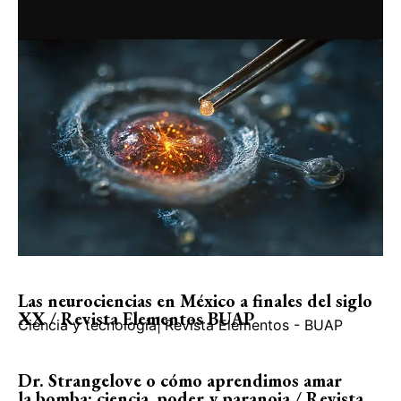
Las neurociencias en México a finales del siglo
XX / Revista Elementos BUAP
Ciencia y tecnología
|
Revista Elementos - BUAP
Dr. Strangelove o cómo aprendimos amar
la bomba: ciencia, poder y paranoia / Revista