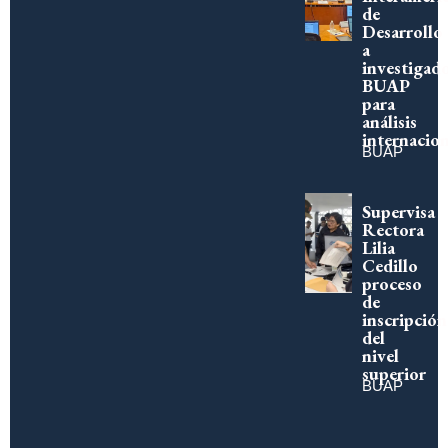
de
Desarrollo
a
investigad
BUAP
para
análisis
internacion
BUAP
Supervisa
Rectora
Lilia
Cedillo
proceso
de
inscripción
del
nivel
superior
BUAP