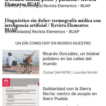
Elementos BUAP
Ciencia y tecnología
|
Revista Elementos - BUAP
Diagnóstico sin dolor: termografía médica con
inteligencia artificial / Revista Elementos
BUAP
Universidades
|
Revista Elementos - BUAP
UN DÍA COMO HOY EN MUNDO NUESTRO
Ricardo González, un búsker
poblano en las calles del
mundo
Ciudad |#e14938 | Lourdes Morán
Solidaridad con la Sierra
Norte: centro de acopio en
Ibero Puebla